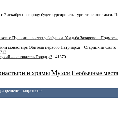
с 7 декабря по городу будет курсировать туристическое такси. 
Пушкин в гостях у бабушки. Усадьба Захарово в Подмоск
Обитель первого Патриарха – Старицкий Свято
713
укий – основатель Городца?
41370
Музеи
настыри и храмы
Необычные мест
з разрешения запрещено