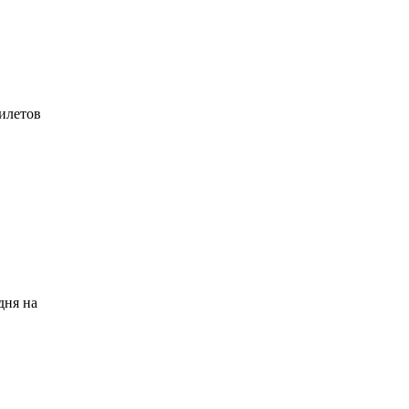
билетов
дня на