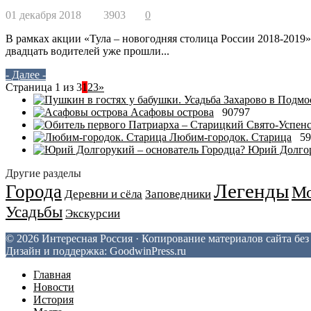
01 декабря 2018
3903
0
В рамках акции «Тула – новогодняя столица России 2018-2019» 
двадцать водителей уже прошли...
- Далее -
Страница 1 из 3
1
2
3
»
Асафовы острова
90797
Любим-городок. Старица
59
Юрий Долгор
Другие разделы
Легенды
Города
Мо
Деревни и сёла
Заповедники
Усадьбы
Экскурсии
© 2026 Интересная Россия · Копирование материалов сайта бе
Дизайн и поддержка: GoodwinPress.ru
Главная
Новости
История