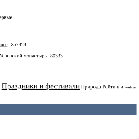
Первые
овье
857959
-Успенский монастырь
80333
Праздники и фестивали
а
Природа
Рейтинги
Ремёсла