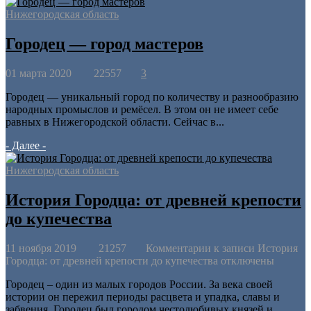
Нижегородская область
Городец — город мастеров
01 марта 2020
22557
3
Городец — уникальный город по количеству и разнообразию
народных промыслов и ремёсел. В этом он не имеет себе
равных в Нижегородской области. Сейчас в...
- Далее -
Нижегородская область
История Городца: от древней крепости
до купечества
11 ноября 2019
21257
Комментарии
к записи История
Городца: от древней крепости до купечества
отключены
Городец – один из малых городов России. За века своей
истории он пережил периоды расцвета и упадка, славы и
забвения. Городец был городом честолюбивых князей и...