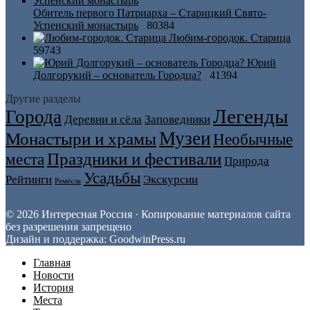
Обитель первого Патриарха – Старицкий Свято-
Успенский монастырь
80384
Любим-городок. Старица
59743
Юрий
Долгорукий – основатель Городца?
41394
Другие разделы
Легенды
Города
Деревни и сёла
Заповедники
Музеи
Монастыри и храмы
Необычные
Праздники и фестивали
места
Природа
Усадьбы
Рейтинги
Экскурсии
Ремёсла
© 2026 Интересная Россия · Копирование материалов сайта
без разрешения запрещено
Дизайн и поддержка: GoodwinPress.ru
Главная
Новости
История
Места