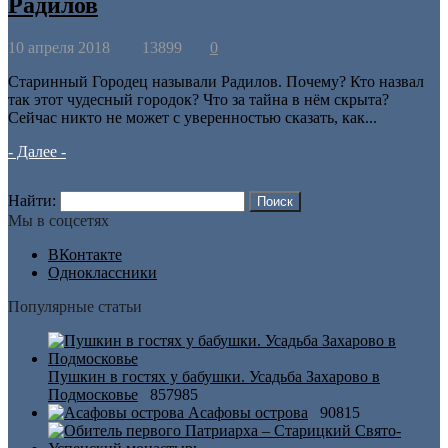
Радилов
10 апреля 2018
13899
0
Старинный Городец называли Радилов. Почему? Кто назвал
так этот чудесный городок? Что за тайна в нём скрыта?
Сейчас никто не может с уверенностью сказать, как...
- Далее -
Найти:
Мы в соцсетях
ВКонтакте
Одноклассники
Популярные статьи
Пушкин в гостях у бабушки. Усадьба Захарово в
Подмосковье
857985
Асафовы острова
90815