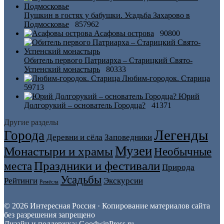
Пушкин в гостях у бабушки. Усадьба Захарово в
Подмосковье
857962
Асафовы острова
90800
Обитель первого Патриарха – Старицкий Свято-
Успенский монастырь
80333
Любим-городок. Старица
59713
Юрий
Долгорукий – основатель Городца?
41371
Другие разделы
Легенды
Города
Деревни и сёла
Заповедники
Музеи
Монастыри и храмы
Необычные
Праздники и фестивали
места
Природа
Усадьбы
Рейтинги
Экскурсии
Ремёсла
© 2026 Интересная Россия · Копирование материалов сайта
без разрешения запрещено
Дизайн и поддержка: GoodwinPress.ru