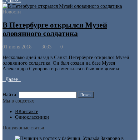
- Далее -
Новости
В Петербурге открылся Музей
оловянного солдатика
01 июня 2018
3033
0
Несколько дней назад в Санкт-Петербурге открылся Музей
оловянного солдатика. Он был создан на базе Музея
Александра Суворова и разместился в бывшем домике...
- Далее -
Найти:
Мы в соцсетях
ВКонтакте
Одноклассники
Популярные статьи