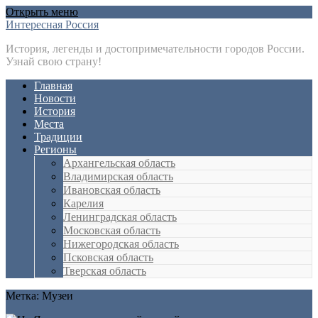
Открыть меню
Интересная Россия
История, легенды и достопримечательности городов России.
Узнай свою страну!
Главная
Новости
История
Места
Традиции
Регионы
Архангельская область
Владимирская область
Ивановская область
Карелия
Ленинградская область
Московская область
Нижегородская область
Псковская область
Тверская область
Метка:
Музеи