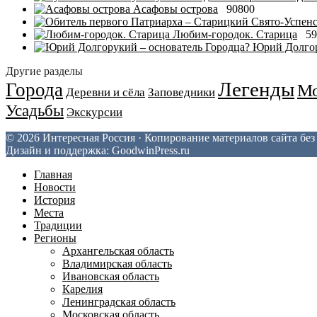
Асафовы острова
90800
Любим-городок. Старица
59
Юрий Долгор
Другие разделы
Легенды
Города
Мо
Деревни и сёла
Заповедники
Усадьбы
Экскурсии
© 2026 Интересная Россия · Копирование материалов сайта бе
Дизайн и поддержка: GoodwinPress.ru
Главная
Новости
История
Места
Традиции
Регионы
Архангельская область
Владимирская область
Ивановская область
Карелия
Ленинградская область
Московская область