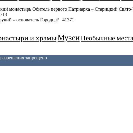
Обитель первого Патриарха – Старицкий Свято
713
укий – основатель Городца?
41371
Музеи
настыри и храмы
Необычные мест
з разрешения запрещено