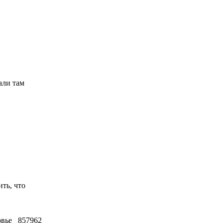
али там
ть, что
овье
857962