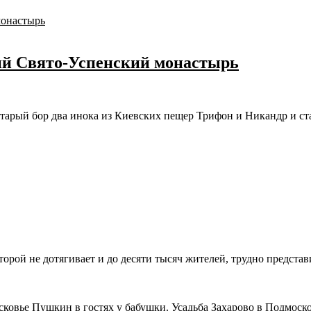
ий Свято-Успенский монастырь
 Старый бор два инока из Киевских пещер Трифон и Никандр и ст
рой не дотягивает и до десяти тысяч жителей, трудно представи
Пушкин в гостях у бабушки. Усадьба Захарово в Подмоск