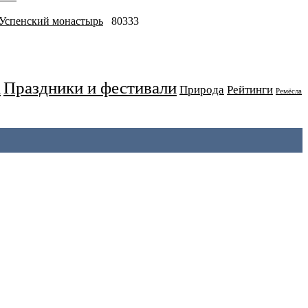
-Успенский монастырь
80333
Праздники и фестивали
а
Природа
Рейтинги
Ремёсла