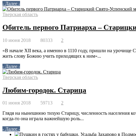
- Далее -
Тверская область
Обитель первого Патриарха – Старицк
10 июня 2018
80333
2
«В начале XII века, а именно в 1110 году, пришли на урочище
жить слову Божию учить приходящих к ним»...
- Далее -
Тверская область
Любим-городок. Старица
01 июня 2018
59713
2
Глядя на нынешнюю тихую Старицу, численность населения кото
когда-то она играла важнейшую роль...
- Далее -