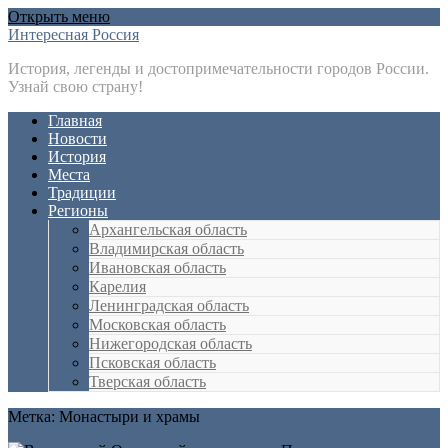
Открыть меню
Интересная Россия
История, легенды и достопримечательности городов России.
Узнай свою страну!
Главная
Новости
История
Места
Традиции
Регионы
Архангельская область
Владимирская область
Ивановская область
Карелия
Ленинградская область
Московская область
Нижегородская область
Псковская область
Тверская область
Метка:
Монастыри и храмы