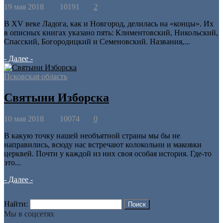
19 мая 2018
10191
2
В XV веке Ладога, как и Новгород, делилась на «концы». Их
в описных книгах указано пять: Климентовский, Никольский,
Спасский, Богородицкий и Семеновский. Названия,...
- Далее -
Псковская область
Святыни Изборска
10 мая 2018
10074
0
В какую точку нашей необъятной страны мы бы не
направились, всюду нас встречают колокольни и маковки
церквей. Почти у каждой из них своя особая история. Где-то
это...
- Далее -
Найти:
Мы в соцсетях