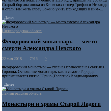
«В начале XII века, а именно в 1110 году, пришли на урочище
Старый бор два инока из Киевских пещер Трифон и Никандр
и стали там жить слову Божию учить приходящих к ним»...
- Далее -
Нижегородская область
Феодоровский монастырь — место
смерти Александра Невского
22 мая 2018
7916
0
Феодоровский монастырь — главная православная святыня
Городца. Основание монастыря, как и самого Городца,
приписывается князю Юрию (Георгию) Владимировичу...
- Далее -
Ленинградская область
Монастыри и храмы Старой Ладоги