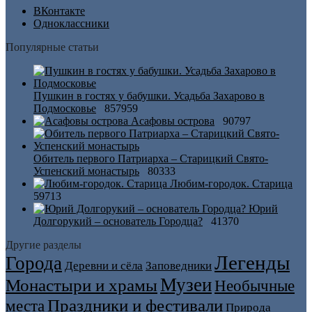
ВКонтакте
Одноклассники
Популярные статьи
Пушкин в гостях у бабушки. Усадьба Захарово в
Подмосковье
857959
Асафовы острова
90797
Обитель первого Патриарха – Старицкий Свято-
Успенский монастырь
80333
Любим-городок. Старица
59713
Юрий
Долгорукий – основатель Городца?
41370
Другие разделы
Легенды
Города
Деревни и сёла
Заповедники
Музеи
Монастыри и храмы
Необычные
Праздники и фестивали
места
Природа