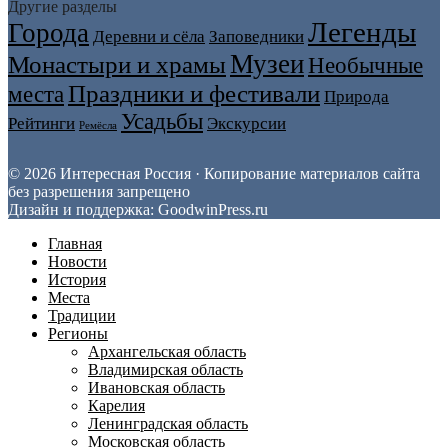
Другие разделы
Легенды
Города
Деревни и сёла
Заповедники
Музеи
Монастыри и храмы
Необычные
Праздники и фестивали
места
Природа
Усадьбы
Рейтинги
Экскурсии
Ремёсла
© 2026 Интересная Россия · Копирование материалов сайта
без разрешения запрещено
Дизайн и поддержка: GoodwinPress.ru
Главная
Новости
История
Места
Традиции
Регионы
Архангельская область
Владимирская область
Ивановская область
Карелия
Ленинградская область
Московская область