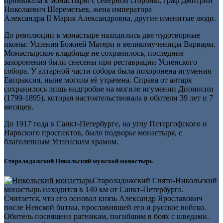
примыкала к монастырю с северной стороны, граф Дмитрий
Николаевич Шереметьев, жена императора
Александра II Мария Александровна, другие именитые люди.
До революции в монастыре находились две чудотворные
иконы: Успения Божией Матери и великомученицы Варвары.
Монастырское кладбище не сохранилось, последние
захоронения были снесены при реставрации Успенского
собора. У алтарной части собора была похоронена игумения
Евпраксия, ныне могила её утрачена. Справа от алтаря
сохранилось лишь надгробие на могиле игумении Дионисии
(1799-1895), которая настоятельствовала в обители 39 лет и 7
месяцев.
До 1917 года в Санкт-Петербурге, на углу Петергофского и
Нарвского проспектов, было подворье монастыря, с
благолепным Успенским храмом.
Староладожский Никольский мужской монастырь
Староладожский Свято-Никольский
монастырь находится в 140 км от Санкт-Петербурга.
Считается, что его основал князь Александр Ярославович
после Невской битвы, прославившей его и русское войско.
Обитель посвящена ратникам, погибшим в боях с шведами.