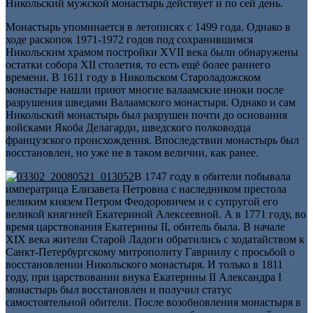
Никольский мужской монастырь действует и по сей день.
Монастырь упоминается в летописях с 1499 года. Однако в
ходе раскопок 1971-1972 годов под сохранившимся
Никольским храмом постройки XVII века были обнаружены
остатки собора XII столетия, то есть ещё более раннего
времени. В 1611 году в Никольском Староладожском
монастыре нашли приют многие валаамские иноки после
разрушения шведами Валаамского монастыря. Однако и сам
Никольский монастырь был разрушен почти до основания
войсками Якоба Делагарди, шведского полководца
французского происхождения. Впоследствии монастырь был
восстановлен, но уже не в таком величии, как ранее.
В 1747 году в обители побывала
императрица Елизавета Петровна с наследником престола
великим князем Петром Феодоровичем и с супругой его
великой княгиней Екатериной Алексеевной. А в 1771 году, во
время царствования Екатерины II, обитель была. В начале
XIX века жители Старой Ладоги обратились с ходатайством к
Санкт-Петербургскому митрополиту Гавриилу с просьбой о
восстановлении Никольского монастыря. И только в 1811
году, при царствовании внука Екатерины II Александра I
монастырь был восстановлен и получил статус
самостоятельной обители. После возобновления монастыря в