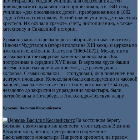
нем открылось уездное училище для образования детей
новоладожского духовенства и причетников, а в 1841 году —
училище «для поселянских детей», преобразованное в 1862
году в бесплатную школу. В этой школе учились дети местных
крестьян. Их обучали грамоте, счету, чистописанию, а также
катехизису и Священной истории.
Храмов в монастыре было два: соборный, во имя святителя
Николая Чудотворца (вторая половина XIII века), и церковь во
имя святителя Иоанна Златоуста (1860-1872). Между ними
возвышается трехъярусная каменная колокольня. Она
построенная в середине XVII века. В верхнем ярусе башни
восемь открытых арочных проемов, где размещались
колокола. Самый большой — стопудовый, был подвешен над
центром площадки. Колокольня была одновременно и часовой
башней, имела железные часы с боем, которые в 1754 году,
незадолго до закрытия и упразднения монастыря, были
вытребованы в Петербург, в Александро-Невскую лавру.
Церковь Василия Кесарийского
На восточном берегу
Волхова, прямо напротив крепости, стоит церковь Василия
Кесарийского, некогда центральное сооружение
Васильевского монастыря. Напротив крепости, на правом