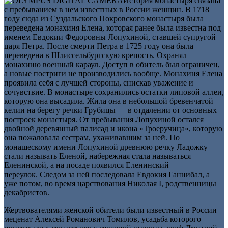
История монастыря связана
с пребыванием в нем известных в России женщин. В 1718
году сюда из Суздальского Покровского монастыря была
переведена монахиня Елена, которая ранее была известна под
именем Евдокии Федоровны Лопухиной, ставшей супругой
царя Петра. После смерти Петра в 1725 году она была
переведена в Шлиссельбургскую крепость. Охранял
монахиню военный караул. Доступ в обитель был ограничен,
а новые постриги не производились вообще. Монахиня Елена
проявила себя с лучшей стороны, снискав уважение и
сочувствие. В монастыре сохранились остатки липовой аллеи,
которую она высадила. Жила она в небольшой бревенчатой
келии на берегу речки Грубицы — в отдалении от основных
построек монастыря. От пребывания Лопухиной остался
двойной деревянный палисад и икона «Троеручица», которую
она пожаловала сестрам, ухаживавшим за ней. По
монашескому имени Лопухиной древнюю речку Ладожку
стали называть Еленой, набережная стала называться
Еленинской, а на посаде появился Еленинский
переулок. Следом за ней последовала Евдокия Ганнибал, а
уже потом, во время царствования Николая I, родственницы
декабристов.
Жертвователями женской обители были известный в России
меценат Алексей Романович Томилов, усадьба которого