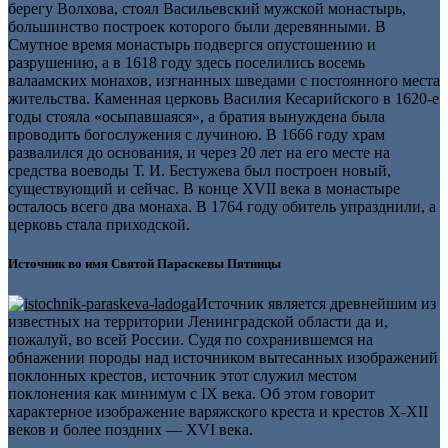
берегу Волхова, стоял Васильевский мужской монастырь,
большинство построек которого были деревянными. В
Смутное время монастырь подвергся опустошению и
разрушению, а в 1618 году здесь поселились восемь
валаамских монахов, изгнанных шведами с постоянного места
жительства. Каменная церковь Василия Кесарийского в 1620-е
годы стояла «осыпавшаяся», а братия вынуждена была
проводить богослужения с лучиною. В 1666 году храм
развалился до основания, и через 20 лет на его месте на
средства воеводы Т. И. Бестужева был построен новый,
существующий и сейчас. В конце XVII века в монастыре
осталось всего два монаха. В 1764 году обитель упразднили, а
церковь стала приходской.
Источник во имя Святой Параскевы Пятницы
Источник является древнейшим из
известных на территории Ленинградской области да и,
пожалуй, во всей России. Судя по сохранившемся на
обнажении породы над источником вытесанных изображений
поклонных крестов, источник этот служил местом
поклонения как минимум с IX века. Об этом говорит
характерное изображение варяжского креста и крестов X-XII
веков и более поздних — XVI века.