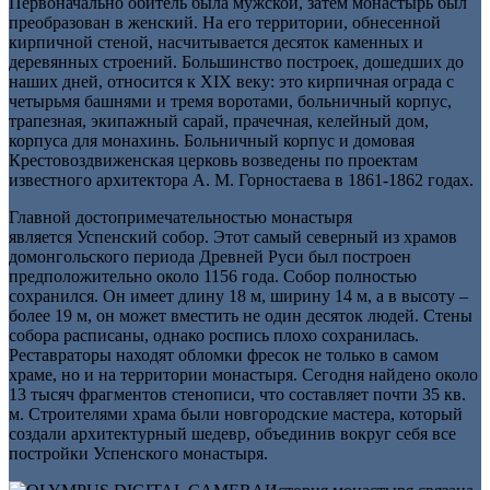
Первоначально обитель была мужской, затем монастырь был
преобразован в женский. На его территории, обнесенной
кирпичной стеной, насчитывается десяток каменных и
деревянных строений. Большинство построек, дошедших до
наших дней, относится к XIX веку: это кирпичная ограда с
четырьмя башнями и тремя воротами, больничный корпус,
трапезная, экипажный сарай, прачечная, келейный дом,
корпуса для монахинь. Больничный корпус и домовая
Крестовоздвиженская церковь возведены по проектам
известного архитектора А. М. Горностаева в 1861-1862 годах.
Главной достопримечательностью монастыря
является Успенский собор. Этот самый северный из храмов
домонгольского периода Древней Руси был построен
предположительно около 1156 года. Собор полностью
сохранился. Он имеет длину 18 м, ширину 14 м, а в высоту –
более 19 м, он может вместить не один десяток людей. Стены
собора расписаны, однако роспись плохо сохранилась.
Реставраторы находят обломки фресок не только в самом
храме, но и на территории монастыря. Сегодня найдено около
13 тысяч фрагментов стенописи, что составляет почти 35 кв.
м. Строителями храма были новгородские мастера, который
создали архитектурный шедевр, объединив вокруг себя все
постройки Успенского монастыря.