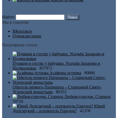
Найти:
Мы в соцсетях
ВКонтакте
Одноклассники
Популярные статьи
Пушкин в гостях у бабушки. Усадьба Захарово в
Подмосковье
857972
Асафовы острова
90806
Обитель первого Патриарха – Старицкий Свято-
Успенский монастырь
80353
Любим-городок. Старица
59726
Юрий
Долгорукий – основатель Городца?
41378