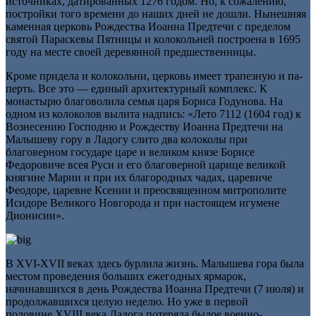
источниках, датированных 1276 годом. Но, к сожалению,
постройки того времени до наших дней не дошли. Нынешняя
каменная церковь Рождества Иоанна Предтечи с пределом
святой Параскевы Пятницы и колокольней построена в 1695
году на месте своей деревянной предшественницы.
Кроме придела и колокольни, церковь имеет трапезную и па­
перть. Все это — единый архитектурный комплекс. К
монастырю благоволила семья царя Бориса Годунова. На
одном из коло­колов вылита надпись: «Лето 7112 (1604 год) к
Вознесению Господню и Рождеству Иоанна Предтечи на
Малышеву гору в Ладогу слито два колоколы при
благоверном государе царе и великом князе Борисе
Федоровиче всея Руси и его благоверной царице великой
княгине Марии и при их благородных чадах, царевиче
Феодоре, царевне Ксении и преосвященном митрополите
Исидоре Велико­го Новгорода и при настоящем игумене
Дионисии».
В ХVI-ХVII веках здесь бурлила жизнь. Малышева гора была
местом проведения больших ежегодных ярмарок,
начинавшихся в день Рождества Иоанна Предтечи (7 июля) и
продолжавшихся целую неделю. Но уже в первой
половине XVIII века Ладога потеряла былое военно-