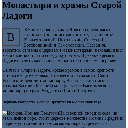
Монастыри и храмы Старой
Ладоги
XV веке Ладога, как и Новгород, делилась на
В
«концы». Их в описных книгах указано пять:
Климентовский, Никольский, Спасский,
Богородицкий и Семеновский. Названия,
вероятно, связаны с церквами и монастырями, находящимися
в этих концах или по соседству с ними. В разное время в
Ладоге насчитывалось пять монастырей и восемь церквей.
Сейчас в
Старой Ладоге
, кроме храмов в самой крепости,
осталось еще несколько: Никольский мужской и Свято-
Успенский девичий монастыри, Васильевский погост с
храмом Василия Кесарийского (на месте Васильевского
монастыря) и храм Рождества Ионна Предтечи.
Церковь Рождества Иоанна Предтечи на Малышевой горе
На северной окраине села, на
Малышевой горе, стоит церковь Рождества Иоанна Предтечи.
Первое упоминание об этом монастыре встречается в