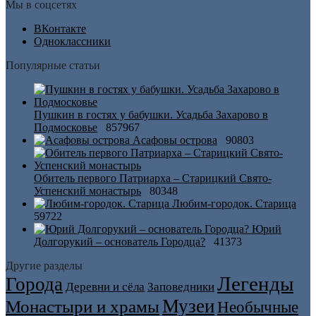
Мы в соцсетях
ВКонтакте
Одноклассники
Популярные статьи
Пушкин в гостях у бабушки. Усадьба Захарово в
Подмосковье
857967
Асафовы острова
90803
Обитель первого Патриарха – Старицкий Свято-
Успенский монастырь
80348
Любим-городок. Старица
59722
Юрий
Долгорукий – основатель Городца?
41373
Другие разделы
Легенды
Города
Деревни и сёла
Заповедники
Музеи
Монастыри и храмы
Необычные