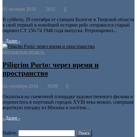
02 октября 2018
2832
0
В субботу, 29 сентября от станции Бологое в Тверской области
в свой первый в новейшей истории рейс отправился старый
паровоз СУ 250-74 1948 года выпуска. Ретропаровоз...
- Далее -
Московская область
Piligrim Porto: через время и
пространство
04 сентября 2018
9209
0
Оказаться на съемочной площадке художественного фильма и
перенестись в портовый городок XVIII века можно, совершив
короткую поездку из Москвы в посёлок...
- Далее -
Найти: