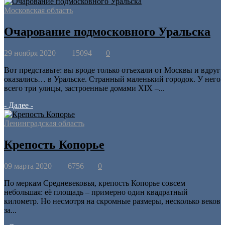
Московская область
Очарование подмосковного Уральска
29 ноября 2020
15094
0
Вот представьте: вы вроде только отъехали от Москвы и вдруг
оказались… в Уральске. Странный маленький городок. У него
всего три улицы, застроенные домами XIX ­–...
- Далее -
Ленинградская область
Крепость Копорье
09 марта 2020
6756
0
По меркам Средневековья, крепость Копорье совсем
небольшая: её площадь – примерно один квадратный
километр. Но несмотря на скромные размеры, несколько веков
за...