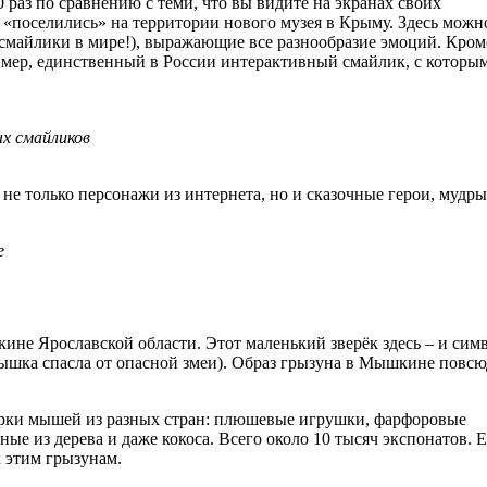
0 раз по сравнению с теми, что вы видите на экранах своих
«поселились» на территории нового музея в Крыму. Здесь можн
 смайлики в мире!), выражающие все разнообразие эмоций. Кром
имер, единственный в России интерактивный смайлик, с которы
х смайликов
 не только персонажи из интернета, но и сказочные герои, мудр
е
ине Ярославской области. Этот маленький зверёк здесь – и симв
 мышка спасла от опасной змеи). Образ грызуна в Мышкине повсю
урки мышей из разных стран: плюшевые игрушки, фарфоровые
ные из дерева и даже кокоса. Всего около 10 тысяч экспонатов. Е
 этим грызунам.