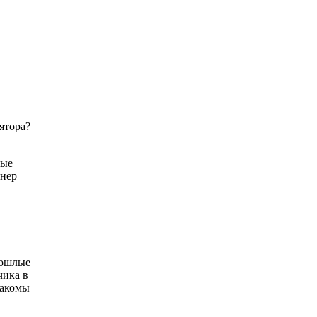
ятора?
ные
онер
рошлые
чика в
накомы