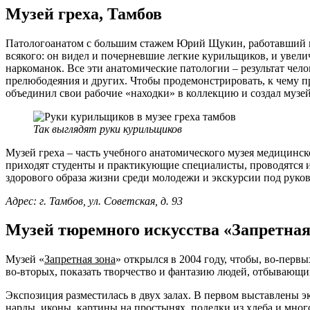
Музей греха, Тамбов
Патологоанатом с большим стажем Юрий Щукин, работавший в 
всякого: он видел и почерневшие легкие курильщиков, и увел
наркоманок. Все эти анатомические патологии – результат чело
прелюбодеяния и других. Чтобы продемонстрировать, к чему
объединил свои рабочие «находки» в коллекцию и создал музей
Так выглядят руки курильщиков
Музей греха – часть учебного анатомического музея медицинс
приходят студенты и практикующие специалисты, проводятся и
здорового образа жизни среди молодежи и экскурсии под рук
Адрес: г. Тамбов, ул. Советская, д. 93
Музей тюремного искусства «Запретная
Музей «
Запретная зона
» открылся в 2004 году, чтобы, во-перв
во-вторых, показать творчество и фантазию людей, отбывающи
Экспозиция разместилась в двух залах. В первом выставлены 
нарды, иконы, картины на простынях, поделки из хлеба и мног