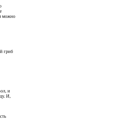
о
е
м можно
ый гриб
ол, и
ду. И,
сть