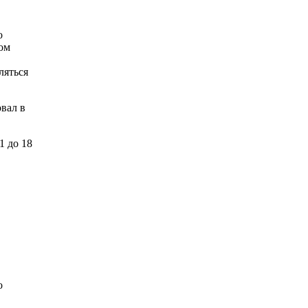
о
ом
ляться
вал в
1 до 18
о