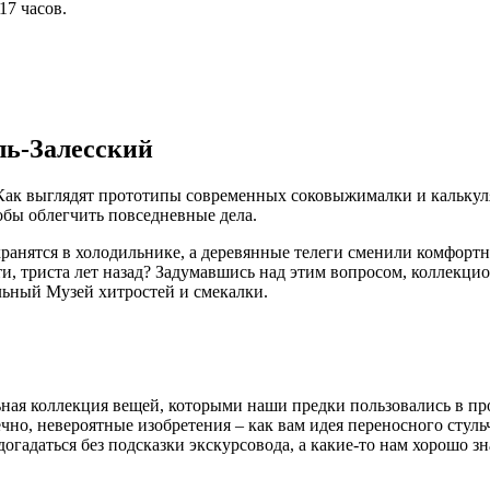
17 часов.
ль-Залесский
 Как выглядят прототипы современных соковыжималки и калькул
обы облегчить повседневные дела.
 хранятся в холодильнике, а деревянные телеги сменили комфорт
ти, триста лет назад? Задумавшись над этим вопросом, коллекци
льный Музей хитростей и смекалки.
ьная коллекция вещей, которыми наши предки пользовались в п
ечно, невероятные изобретения – как вам идея переносного стуль
догадаться без подсказки экскурсовода, а какие-то нам хорошо з