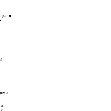
трелся
-
де
ку, а
 и
 с