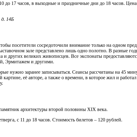
0 до 17 часов, в выходные и праздничные дни до 18 часов. Цена
 д. 14Б
 чтобы посетители сосредоточили внимание только на одном пре
ыставочном зале представлено лишь одно полотно. В разные год
а и других великих живописцев. Все экспонаты предоставляютс
ей, Эрмитажем и другими.
рые нужно заранее записываться. Сеансы рассчитаны на 45 мину
картине, её авторе, а также о времени, в которое жил и работал
у.
о памятник архитектуры второй половины XIX века.
верга, с 11 до 18 часов. Стоимость билетов – 120 рублей.