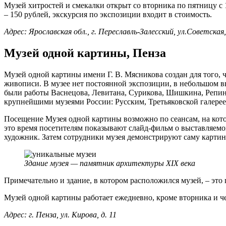
Музей хитростей и смекалки открыт со вторника по пятницу с 1
– 150 рублей, экскурсия по экспозиции входит в стоимость.
Адрес: Ярославская обл., г. Переславль-Залесский, ул.Советская,
Музей одной картины, Пенза
Музей одной картины имени Г. В. Мясникова создан для того,
живописи. В музее нет постоянной экспозиции, в небольшом в
были работы Васнецова, Левитана, Сурикова, Шишкина, Репин
крупнейшими музеями России: Русским, Третьяковской галере
Посещение Музея одной картины возможно по сеансам, на кото
это время посетителям показывают слайд-фильм о выставляемой 
художник. Затем сотрудники музея демонстрируют саму картин
Здание музея — памятник архитектуры XIX века
Примечательно и здание, в котором расположился музей, – эт
Музей одной картины работает ежедневно, кроме вторника и чет
Адрес: г. Пенза, ул. Кирова, д. 11