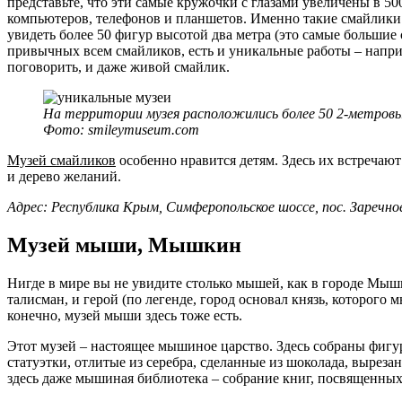
представьте, что эти самые кружочки с глазами увеличены в 50
компьютеров, телефонов и планшетов. Именно такие смайлики 
увидеть более 50 фигур высотой два метра (это самые большие
привычных всем смайликов, есть и уникальные работы – напр
поговорить, и даже живой смайлик.
На территории музея расположились более 50 2-метровы
Фото: smileymuseum.com
Музей смайликов
особенно нравится детям. Здесь их встречают
и дерево желаний.
Адрес: Республика Крым, Симферопольское шоссе, пос. Заречно
Музей мыши, Мышкин
Нигде в мире вы не увидите столько мышей, как в городе Мышк
талисман, и герой (по легенде, город основал князь, которого
конечно, музей мыши здесь тоже есть.
Этот музей – настоящее мышиное царство. Здесь собраны фиг
статуэтки, отлитые из серебра, сделанные из шоколада, вырезан
здесь даже мышиная библиотека – собрание книг, посвященных