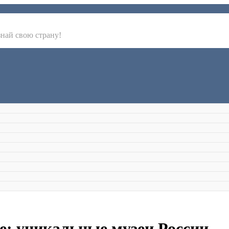
знай свою страну!
е: уникальные музеи России