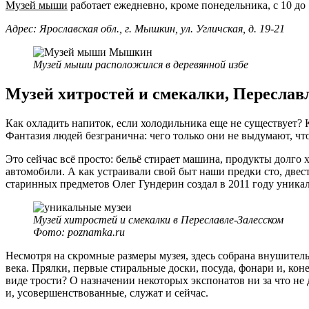
Музей мыши
работает ежедневно, кроме понедельника, с 10 до 
Адрес: Ярославская обл., г. Мышкин, ул. Угличская, д. 19-21
Музей мыши расположился в деревянной избе
Музей хитростей и смекалки, Переслав
Как охладить напиток, если холодильника еще не существует?
Фантазия людей безгранична: чего только они не выдумают, чт
Это сейчас всё просто: бельё стирает машина, продукты долго
автомобили. А как устраивали свой быт наши предки сто, двес
старинных предметов Олег Гундерин создал в 2011 году уника
Музей хитростей и смекалки в Переславле-Залесском
Фото: poznamka.ru
Несмотря на скромные размеры музея, здесь собрана внушител
века. Прялки, первые стиральные доски, посуда, фонари и, кон
виде трости? О назначении некоторых экспонатов ни за что не 
и, усовершенствованные, служат и сейчас.