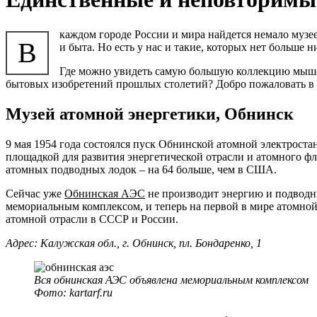
каждом городе России и мира найдется немало музее
В
и быта. Но есть у нас и такие, которых нет больше н
Где можно увидеть самую большую коллекцию мышей
бытовых изобретений прошлых столетий? Добро пожаловать в 
Музей атомной энергетики, Обнинск
9 мая 1954 года состоялся пуск Обнинской атомной электроста
площадкой для развития энергетической отрасли и атомного фл
атомных подводных лодок – на 64 больше, чем в США.
Сейчас уже
Обнинская АЭС
не производит энергию и подводные
мемориальным комплексом, и теперь на первой в мире атомной
атомной отрасли в СССР и России.
Адрес: Калужская обл., г. Обнинск, пл. Бондаренко, 1
Вся обнинская АЭС объявлена мемориальным комплексом
Фото: kartarf.ru