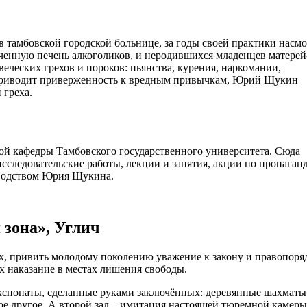
тамбовской городской больнице, за годы своей практики насмо
иченную печень алкоголиков, и неродившихся младенцев матерей
веческих грехов и пороков: пьянства, курения, наркомании,
 приводит приверженность к вредным привычкам, Юрий Щукин
 греха.
кой кафедры Тамбовского государственного университета. Сюда
сследовательские работы, лекции и занятия, акции по пропаган
оводством Юрия Щукина.
 зона», Углич
ых, привить молодому поколению уважение к закону и правопоряд
х наказание в местах лишения свободы.
экспонаты, сделанные руками заключённых: деревянные шахматы
ое другое. А второй зал – имитация настоящей тюремной камеры