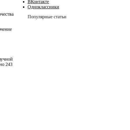
ВКонтакте
Одноклассники
рчества
Популярные статьи
ачение
аучной
но 243