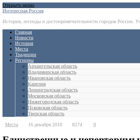
Открыть меню
Интересная Россия
История, легенды и достопримечательности городов России. У
Главная
Новости
История
Места
Традиции
Регионы
Архангельская область
Владимирская область
Ивановская область
Карелия
Ленинградская область
Московская область
Нижегородская область
Псковская область
Тверская область
Места
16 декабря 2018
8274
0
Единственные и неповторимы