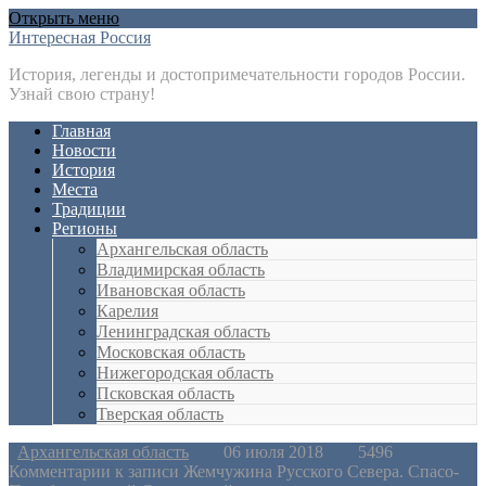
Открыть меню
Интересная Россия
История, легенды и достопримечательности городов России.
Узнай свою страну!
Главная
Новости
История
Места
Традиции
Регионы
Архангельская область
Владимирская область
Ивановская область
Карелия
Ленинградская область
Московская область
Нижегородская область
Псковская область
Тверская область
Архангельская область
06 июля 2018
5496
Комментарии
к записи Жемчужина Русского Севера. Спасо-