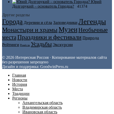
Юрий
Долгорукий – основатель Городца?
41374
Другие разделы
Легенды
Города
Деревни и сёла
Заповедники
Музеи
Монастыри и храмы
Необычные
Праздники и фестивали
места
Природа
Усадьбы
Рейтинги
Экскурсии
Ремёсла
© 2026 Интересная Россия · Копирование материалов сайта
без разрешения запрещено
Дизайн и поддержка: GoodwinPress.ru
Главная
Новости
История
Места
Традиции
Регионы
Архангельская область
Владимирская область
Ивановская область