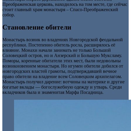
Преображенская церковь, находилось на том месте, где сейчас
стоит главный храм монастыря – Спасо-Преображенский
собор.
Становление обители
Монастырь возник во владениях Новгородской феодальной
республики. Постепенно обитель росла, расширялось её
влияние. Монахи начали занимать не только Большой
Соловецкий остров, но и Анзерский и Большую Муксламу.
Поморы, коренные обитатели этих мест, были недовольны
возникновением монастыря. Но игумен обители добился от
новгородских властей грамоты, подтверждавшей вечное
право обители на владение всем Соловецким архипелагом.
Монастырь получил дарение: вотчины на материке и другие
богатые вклады — богослужебную одежду и утварь. Среди
вкладчиков была и знаменитая Марфа Посадница.