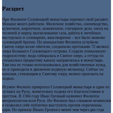
Расцвет
При Филиппе Соловецкий монастырь пережил свой расцвет.
Монахи много работали. Молочное хозяйство, оленеводство,
кузнечное, кирпичное, кожевенное, гончарное дело, охота на
тюленей и нерпу, вытапливание сала, работа в литейных
мастерских и солеварнях, квасоварение – все было знакомо
соловецкой братии. По инициативе Филиппа углубили
Святое озеро возле обители, соединили протоками 72 мелких
озера Большого Соловецкого острова. Создали уникальную
гидросистему: вода собиралась в Святое озеро, а оттуда по
специально прорытому каналу направлялась в монастырь.
Там она не только использовалась для хозяйственных нужд,
но и приводила в движение водяную мельницу. Сейчас по
каналам, стекающим к Святому озеру, можно проплыть на
лодках.
Игумен Филипп превратил Соловецкий монастырь в один из
лучших на Руси, значительно поднял его благосостояние и
престиж. В 1566 году Иван Грозный назначил Филиппа
митрополитом всея Руси. Но Филипп был слишком независим
и позволил себе публично выступить против опричнины
царя. По приказу Ивана Грозного менее чем через два года