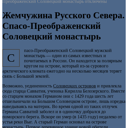
Преображенский Соловецкий монастырь
отключены
Жемчужина Русского Севера.
Спасо-Преображенский
Соловецкий монастырь
пасо-Преображенский Соловецкий мужской
С
монастырь — один из самых известных и
почитаемых в России. Он находится за полярным
кругом на острове, который из-за сурового
арктического климата ежегодно на несколько месяцев теряет
связь с Большой землей.
Возможно, уединенность
Соловецких островов
и привлекла
сюда старца Савватия, ученика Кирилла Белозерского. Вместе
со старцем монахом Германом они с 1429 года шесть лет
отшельничали на Большом Соловецком острове, лишь изредка
наведываясь на материк. Во время одной из таких отлучек
Германа Савватий заболел и в одиночку добрался до
поморского берега. Вскоре он умер (в 1435 году) недалеко от
устья реки Выг. А старый Герман основал на острове
монастырь. Первое деревянное здание новой обители,