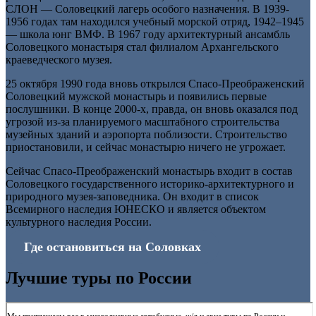
СЛОН — Соловецкий лагерь особого назначения. В 1939-
1956 годах там находился учебный морской отряд, 1942–1945
— школа юнг ВМФ. В 1967 году архитектурный ансамбль
Соловецкого монастыря стал филиалом Архангельского
краеведческого музея.
25 октября 1990 года вновь открылся Спасо-Преображенский
Соловецкий мужской монастырь и появились первые
послушники. В конце 2000-х, правда, он вновь оказался под
угрозой из-за планируемого масштабного строительства
музейных зданий и аэропорта поблизости. Строительство
приостановили, и сейчас монастырю ничего не угрожает.
Сейчас Спасо-Преображенский монастырь входит в состав
Соловецкого государственного историко-архитектурного и
природного музея-заповедника. Он входит в список
Всемирного наследия ЮНЕСКО и является объектом
культурного наследия России.
Где остановиться на Соловках
Лучшие туры по России