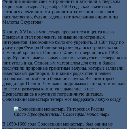
Филиппа лишили сана митрополита и заточили в тверском
Отроч монастыре. 25 декабря 1569 года, как значится в
летописях, «Филипп митрополит в заточении скончался
насильственно, будучи задушен от начальника опричнины
Малюты Скуратова».
К концу XVI века монастырь превратился в центр всего
Поморья и стал привлекать внимание иностранных
интервентов. Необходимо было его укрепить. В 1584 году по
указу царя Федора Ивановича развернулось строительство
каменной крепости. Оно шло 14 лет и завершилось в 1598
году. Крепость имела форму сильно вытянутого с севера на юг
пятиугольника. Основным материалом для стен и башен
послужили природные гранитные валуны, которые заливали
известковым раствором. В нижних рядах стен и башен
использовали особенно большие валуны. Вес некоторых
доходил до 11 тонн. Чем выше поднималась стена, тем меньше
по весу и размерам камни укладывались в нее.
Превратившись в крупную пограничную цитадель,
Соловецкий монастырь теперь мог выдержать любую осаду.
Спасо-Преображенский Соловецкий монастырь
В 1650-1660 года Соловецкий монастырь был одним из