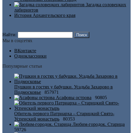
Загадка соловецких
лабиринтов
История Архангельского края
Найти:
Мы в соцсетях
ВКонтакте
Одноклассники
Популярные статьи
Пушкин в гостях у бабушки. Усадьба Захарово в
Подмосковье
857971
Асафовы острова
90805
Обитель первого Патриарха – Старицкий Свято-
Успенский монастырь
80353
Любим-городок. Старица
59726