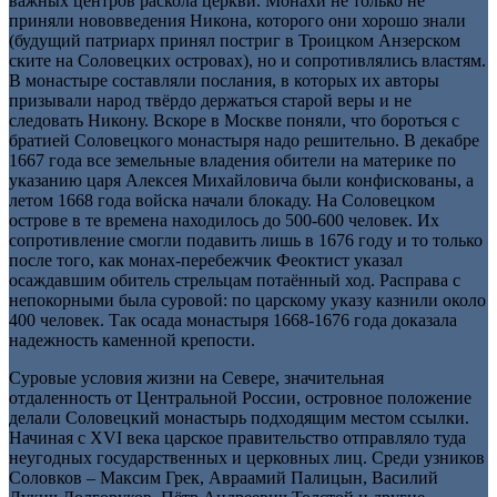
важных центров раскола церкви. Монахи не только не
приняли нововведения Никона, которого они хорошо знали
(будущий патриарх принял постриг в Троицком Анзерском
ските на Соловецких островах), но и сопротивлялись властям.
В монастыре составляли послания, в которых их авторы
призывали народ твёрдо держаться старой веры и не
следовать Никону. Вскоре в Москве поняли, что бороться с
братией Соловецкого монастыря надо решительно. В декабре
1667 года все земельные владения обители на материке по
указанию царя Алексея Михайловича были конфискованы, а
летом 1668 года войска начали блокаду. На Соловецком
острове в те времена находилось до 500-600 человек. Их
сопротивление смогли подавить лишь в 1676 году и то только
после того, как монах-перебежчик Феоктист указал
осаждавшим обитель стрельцам потаённый ход. Расправа с
непокорными была суровой: по царскому указу казнили около
400 человек. Так осада монастыря 1668-1676 года доказала
надежность каменной крепости.
Суровые условия жизни на Севере, значительная
отдаленность от Центральной России, островное положение
делали Соловецкий монастырь подходящим местом ссылки.
Начиная с XVI века царское правительство отправляло туда
неугодных государственных и церковных лиц. Среди узников
Соловков – Максим Грек, Авраамий Палицын, Василий