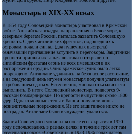
Лукич Долгоруков, Пётр Андреевич Толстой и другие.
Монастырь в XIX-XX веках
В 1854 году Соловецкий монастырь участвовал в Крымской
войне. Английская эскадра, направленная в Белое море, к
северным берегам России, пыталась захватить Соловецкую
крепость. С двух английских фрегатов, подошедших к
островам, подали сигнал (два пушечных выстрела),
означавший приглашение вступить в переговоры. Защитники
крепости приняли их за начало атаки и открыли по
английским фрегатам огонь из всех имевшихся в их
распоряжении орудий. Одно вражеское судно было легко
повреждено. Англичане удалились на безопасное расстояние,
а на следующий день игумен монастыря получил ультиматум
с требованием сдаться. Естественно, монахи отказались его
выполнить. В итоге Соловецкий монастырь подвергся 9-
часовой бомбардировке. По крепости выпустили около 1800
ядер. Однако мощные стены и башни получили лишь
незначительные повреждения. Из его защитников никто не
пострадал. Англичане были вынуждены удалиться.
Здания Соловецкого монастыря после его закрытия в 1920
году использовались в разных целях: в течение трёх лет там
размещался совхоз «Советский», в 1923-1936 годах лагерь