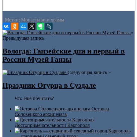
Метки:
Монастыри и храмы
«
Предыдущая запись
Вологда: Ганзейские дни и первый в
России Музей Ганзы
Следующая запись »
Праздник Огурца в Суздале
Что еще почитать?
Острова
Соловецкого архипелага
Достопримечательности Каргополя
Каргополь
— старинный северный город