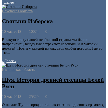
- Далее -
Псковская область
Святыни Изборска
10 мая 2018
10074
0
В какую точку нашей необъятной страны мы бы не
направились, всюду нас встречают колокольни и маковки
церквей. Почти у каждой из них своя особая история. Где-то
это...
- Далее -
Ивановская область
Шуя. История древней столицы Белой
Руси
10 мая 2018
25320
0
О начале Шуи – города, или, как сказано в древних грамотах,