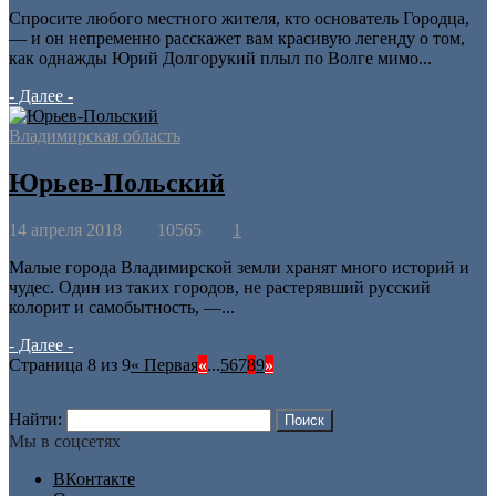
Спросите любого местного жителя, кто основатель Городца,
— и он непременно расскажет вам красивую легенду о том,
как однажды Юрий Долгорукий плыл по Волге мимо...
- Далее -
Владимирская область
Юрьев-Польский
14 апреля 2018
10565
1
Малые города Владимирской земли хранят много историй и
чудес. Один из таких городов, не растерявший русский
колорит и самобытность, —...
- Далее -
Страница 8 из 9
« Первая
«
...
5
6
7
8
9
»
Найти:
Мы в соцсетях
ВКонтакте