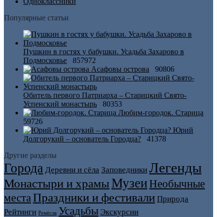
Одноклассники
Популярные статьи
Пушкин в гостях у бабушки. Усадьба Захарово в
Подмосковье
857972
Асафовы острова
90806
Обитель первого Патриарха – Старицкий Свято-
Успенский монастырь
80353
Любим-городок. Старица
59726
Юрий
Долгорукий – основатель Городца?
41378
Другие разделы
Легенды
Города
Деревни и сёла
Заповедники
Музеи
Монастыри и храмы
Необычные
Праздники и фестивали
места
Природа
Усадьбы
Рейтинги
Экскурсии
Ремёсла