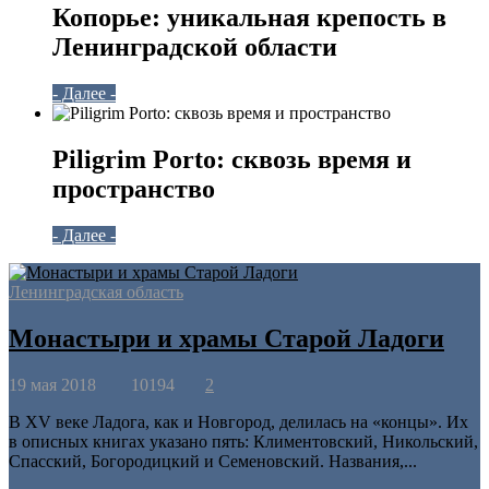
Копорье: уникальная крепость в
Ленинградской области
- Далее -
Piligrim Porto: сквозь время и
пространство
- Далее -
Ленинградская область
Монастыри и храмы Старой Ладоги
19 мая 2018
10194
2
В XV веке Ладога, как и Новгород, делилась на «концы». Их
в описных книгах указано пять: Климентовский, Никольский,
Спасский, Богородицкий и Семеновский. Названия,...