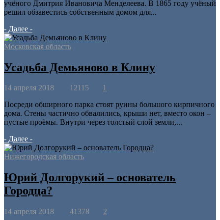
учёного Дмитрия Ивановича Менделеева. В 1865 году учёный
решил обзавестись собственным домом для...
- Далее -
Московская область
Усадьба Демьяново в Клину
14 апреля 2018
12115
1
Посреди обширного парка стоят руины большого кирпичного
дома. Стены частично обвалились, крыши нет, вместо окон –
пустые проёмы. Внутри через толстый слой земли,...
- Далее -
Нижегородская область
Юрий Долгорукий – основатель
Городца?
14 апреля 2018
41378
2