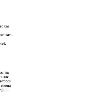
Что бы
неслась
неё,
ротив
я для
 второй
, икона
еркви