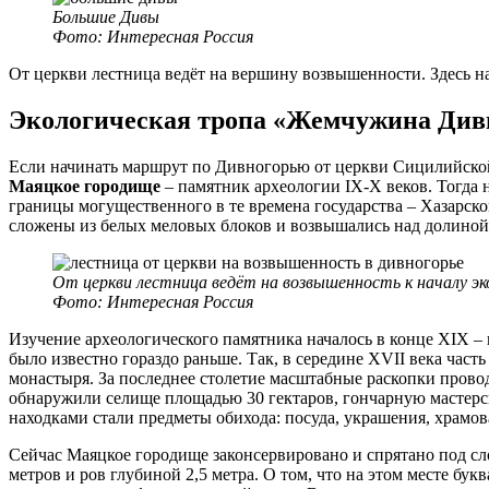
Большие Дивы
Фото: Интересная Россия
От церкви лестница ведёт на вершину возвышенности. Здесь на
Экологическая тропа «Жемчужина Див
Если начинать маршрут по Дивногорью от церкви Сицилийской
Маяцкое городище
– памятник археологии IX-X веков. Тогда 
границы могущественного в те времена государства – Хазарск
сложены из белых меловых блоков и возвышались над долиной
От церкви лестница ведёт на возвышенность к началу 
Фото: Интересная Россия
Изучение археологического памятника началось в конце XIX – 
было известно гораздо раньше. Так, в середине XVII века част
монастыря. За последнее столетие масштабные раскопки прово
обнаружили селище площадью 30 гектаров, гончарную мастерс
находками стали предметы обихода: посуда, украшения, храмова
Сейчас Маяцкое городище законсервировано и спрятано под сл
метров и ров глубиной 2,5 метра. О том, что на этом месте бу