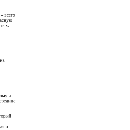
 – всего
расную
итых.
 на
тому и
середине
оторый
ая и