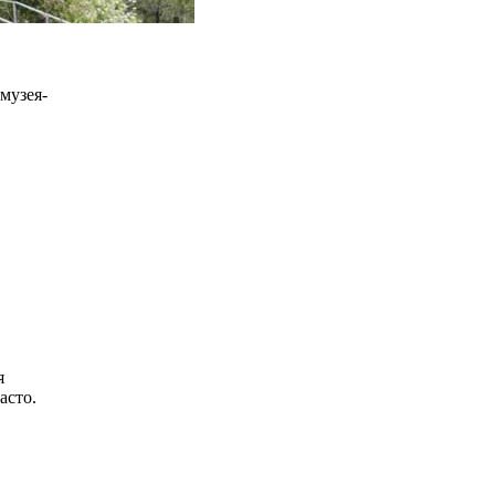
музея-
я
асто.