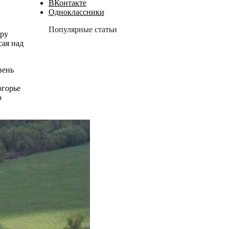
ВКонтакте
Одноклассники
Популярные статьи
ару
сая над
вень
огорье
о