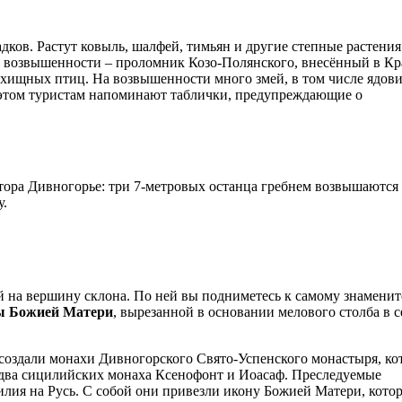
адков. Растут ковыль, шалфей, тимьян и другие степные растения
ой возвышенности – проломник Козо-Полянского, внесённый в К
ы хищных птиц. На возвышенности много змей, в том числе ядов
этом туристам напоминают таблички, предупреждающие о
тора Дивногорье: три 7-метровых останца гребнем возвышаются
у.
ей на вершину склона. По ней вы подниметесь к самому знамени
ы Божией Матери
, вырезанной в основании мелового столба в 
её создали монахи Дивногорского Свято-Успенского монастыря, к
и два сицилийских монаха Ксенофонт и Иоасаф. Преследуемые
илия на Русь. С собой они привезли икону Божией Матери, котор