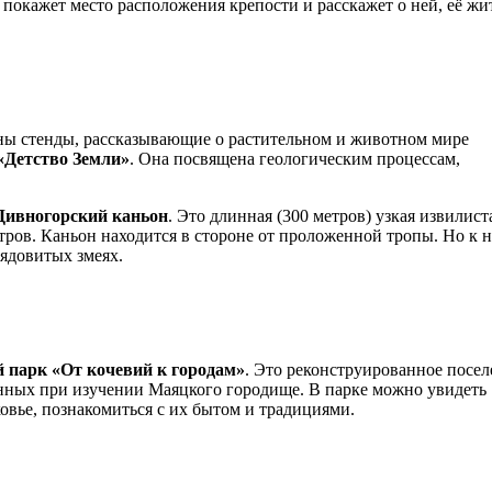
покажет место расположения крепости и расскажет о ней, её жи
ены стенды, рассказывающие о растительном и животном мире
«Детство Земли»
. Она посвящена геологическим процессам,
ивногорский каньон
. Это длинная (300 метров) узкая извилист
тров. Каньон находится в стороне от проложенной тропы. Но к 
ядовитых змеях.
й парк «От кочевий к городам»
. Это реконструированное посел
енных при изучении Маяцкого городище. В парке можно увидеть
овье, познакомиться с их бытом и традициями.