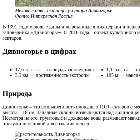
Меловые дивы-останцы у хутора Дивногорье
Фото: Интересная Россия
В 1991 году меловые дивы и вырезанные в них церкви и пещер
заповедника «Дивногорье». С 2016 года – объект культурного 
гектаров.
Дивногорье в цифрах
17,6 тыс. га — площадь заповедника
1,1 тыс. га — 
3,5 км — протяженность экотропы
185 м — макси
Природа
Дивногорье – это возвышенность площадью 1100 гектаров с м
высота – 185 м. Западные склоны возвышаются над долиной рек
Несмотря на это, грунтовые и дождевые воды размывают мягки
послужили основой для создания пещер.
Степная растительность Дивногорья