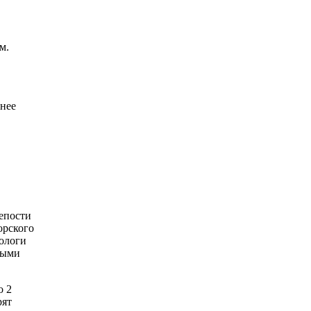
м.
внее
репости
орского
еологи
ными
о 2
рят