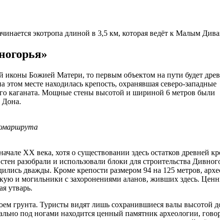
чинается экотропа длиной в 3,5 км, которая ведёт к Малым Дива
ногорья»
 иконы Божией Матери, то первым объектом на пути будет дре
на этом месте находилась крепость, охранявшая северо-западные
ого каганата. Мощные стены высотой и шириной 6 метров были
 Дона.
экомаршрута
начале XX века, хотя о существовании здесь остатков древней к
ь стен разобрали и использовали блоки для строительства Дивног
дились дважды. Кроме крепости размером 94 на 125 метров, арх
кую и могильники с захоронениями аланов, живших здесь. Цен
я утварь.
оем грунта. Туристы видят лишь сохранившиеся валы высотой д
квально под ногами находится ценный памятник археологии, гово