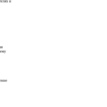
телях и
ая
нему
ение