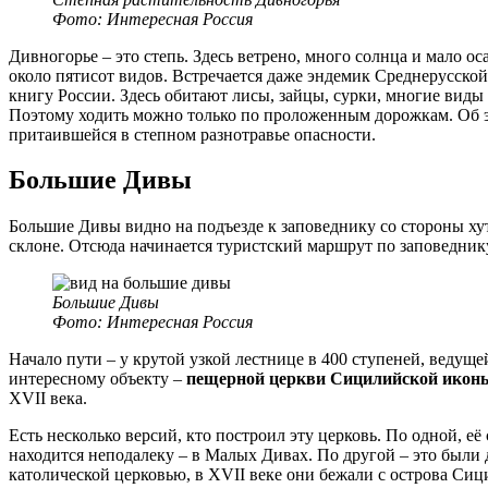
Фото: Интересная Россия
Дивногорье – это степь. Здесь ветрено, много солнца и мало ос
около пятисот видов. Встречается даже эндемик Среднерусск
книгу России. Здесь обитают лисы, зайцы, сурки, многие вид
Поэтому ходить можно только по проложенным дорожкам. Об 
притаившейся в степном разнотравье опасности.
Большие Дивы
Большие Дивы видно на подъезде к заповеднику со стороны ху
склоне. Отсюда начинается туристский маршрут по заповедник
Большие Дивы
Фото: Интересная Россия
Начало пути – у крутой узкой лестнице в 400 ступеней, ведущ
интересному объекту –
пещерной церкви Сицилийской икон
XVII века.
Есть несколько версий, кто построил эту церковь. По одной, 
находится неподалеку – в Малых Дивах. По другой – это был
католической церковью, в XVII веке они бежали с острова Сиц