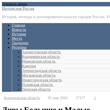
Открыть меню
Интересная Россия
История, легенды и достопримечательности городов России. У
Главная
Новости
История
Места
Традиции
Регионы
Архангельская область
Владимирская область
Ивановская область
Карелия
Ленинградская область
Московская область
Нижегородская область
Псковская область
Тверская область
Воронежская область
05 мая 2020
37377
1
Дивы Большие и Малые