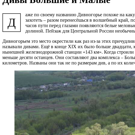
аже по своему названию Дивногорье похоже на какую
Д
захотеть – разом перенесёшься в волшебный край, по
часов пути перед глазами появляются белые меловы
долиной. Пейзаж для Центральной России необычн
Дивногорьем это место окрестили как раз из-за этих причудл
называли дивами. Ещё в конце XIX их было больше двадцати, к
нынешней железнодорожной станции «143 км». Когда строили 
меньше десяти останцев. Они составляют два комплекса – Бо
километров. Названы они так не по размерам див, а по их коли