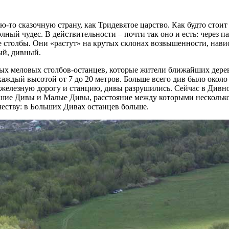
-то сказочную страну, как Тридевятое царство. Как будто стоит
лный чудес. В действительности – почти так оно и есть: через п
е столбы. Они «растут» на крутых склонах возвышенности, нави
ый, дивный.
ивых меловых столбов-останцев, которые жители ближайших дере
аждый высотой от 7 до 20 метров. Больше всего див было около
железную дорогу и станцию, дивы разрушились. Сейчас в Дивн
льшие Дивы и Малые Дивы, расстояние между которыми нескольк
честву: в Больших Дивах останцев больше.