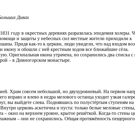
Больших Дивах
В 1831 году в окрестных деревнях разразилась эпидемия холеры. 
 помощи и защиты у небесных сил местные жители приходили к
ны. Придя как-то к церкви, люди увидели, что над входом воз
ли икону и обошли с ней крестным ходом все ближайшие сёла.
ую. Оригинальная икона утрачена, но сохранились два списка с 
орой – в Дивногорском монастыре.
рсией. Храм совсем небольшой, но двухуровневый. На первом нап
го вправо и влево в недра мелового останца уходит узкая галере
круг, вы выйдете слева. Поднявшись по полустёртым ступеням на
Внутри церковь аскетична и пуста: только белые меловые стены
а – окно на верхнем уровне, крытое решёткой. Когда-то стены ц
влажным – они не сохранились. Общая протяжённость пещерного