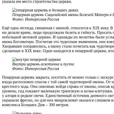
указала им место строительства церкви.
Пещерная церковь Сицилийской иконы Божией Матери в 
Фото: Интересная Россия
Ещё одна легенда, связанная с иконой, относится к XIX веку. 
ни делали врачи, люди продолжали болеть и гибнуть. Просить
небольшой меловой церкви. И однажды их молитвы были услыша
икона Богоматери. Посчитав это чудесным знамением, они взя
Хворавшие поправились, а икону стали почитать как чудотворн
сделанные в XIX веке. Один находится в пещерной церкви, вт
Внутри церковь аскетична и пуста
Фото: Интересная Россия
Пещерная церковь закрыта, посетить её можно только с экску
входа расположен список с той самой чудотворной иконы. От не
крестного хода. Она сквозная: войдя справа от иконы, описав 
уровень, гид покажет маленькую трапезную и кельи-клетушки. 
у алтаря и редкие свечи. Единственный источник дневного свет
украшали фрески, но для них микроклимат оказался слишком 
комплекса Больших Див – 300 метров.