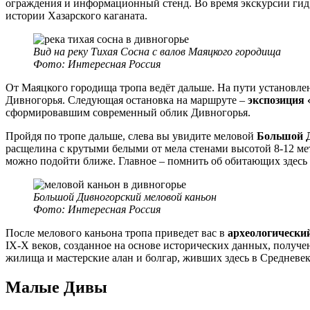
ограждения и информационный стенд. Во время экскурсии гид 
истории Хазарского каганата.
Вид на реку Тихая Сосна с валов Маяцкого городища
Фото: Интересная Россия
От Маяцкого городища тропа ведёт дальше. На пути установл
Дивногорья. Следующая остановка на маршруте –
экспозиция 
сформировавшим современный облик Дивногорья.
Пройдя по тропе дальше, слева вы увидите меловой
Большой Д
расщелина с крутыми белыми от мела стенами высотой 8-12 ме
можно подойти ближе. Главное – помнить об обитающих здесь 
Большой Дивногорский меловой каньон
Фото: Интересная Россия
После мелового каньона тропа приведет вас в
археологически
IX-X веков, созданное на основе исторических данных, получ
жилища и мастерские алан и болгар, живших здесь в Средневек
Малые Дивы