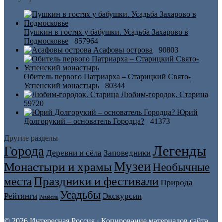
Пушкин в гостях у бабушки. Усадьба Захарово в
Подмосковье
857964
Асафовы острова
90803
Обитель первого Патриарха – Старицкий Свято-
Успенский монастырь
80344
Любим-городок. Старица
59720
Юрий
Долгорукий – основатель Городца?
41373
Другие разделы
Легенды
Города
Деревни и сёла
Заповедники
Музеи
Монастыри и храмы
Необычные
Праздники и фестивали
места
Природа
Усадьбы
Рейтинги
Экскурсии
Ремёсла
© 2026 Интересная Россия · Копирование материалов сайта