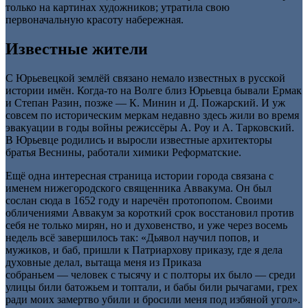
только на картинах художников; утратила свою
первоначальную красоту набережная.
Известные жители
С Юрьевецкой землёй связано немало известных в русской
истории имён. Когда-то на Волге близ Юрьевца бывали Ермак
и Степан Разин, позже — К. Минин и Д. Пожарский. И уж
совсем по историческим меркам недавно здесь жили во время
эвакуации в годы войны режиссёры А. Роу и А. Тарковский.
В Юрьевце родились и выросли известные архитекторы
братья Веснины, работали химики Реформатские.
Ещё одна интересная страница истории города связана с
именем нижегородского священника Аввакума. Он был
сослан сюда в 1652 году и наречён протопопом. Своими
обличениями Аввакум за короткий срок восстановил против
себя не только мирян, но и духовенство, и уже через восемь
недель всё завершилось так: «Дьявол научил попов, и
мужиков, и баб, пришли к Патриархову приказу, где я дела
духовные делал, вытаща меня из Приказа
собраньем — человек с тысячу и с полторы их было — среди
улицы били батожьем и топтали, и бабы били рычагами, грех
ради моих замертво убили и бросили меня под избяной угол».