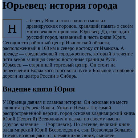
Юрьевец: история города
а берегу Волги стоит один из многих
Н
древнерусских городов, хранящий память о своём
многовековом прошлом. Юрьевец. Да, еще один
русский город, названный в честь князя Юрия.
Сегодня это районный центр Ивановской области,
расположенный в 168 км к северо-востоку от Иванова. А
прежде — средневековый город-крепость, который в течение
пяти веков защищал северо-восточные границы Руси.
Юрьевец — старинный торговый центр. Он стоит на
пересечении Волжского торгового пути и Большой столбовой
дороги из центра России в Сибирь.
Видение князя Юрия
У Юрьевца давняя и славная история. Он основан на месте
слияния трёх рек: Волги, Унжи и Немды. По самой
распространенной версии, город основал владимирский князь
Юрий (Георгий) Всеволодич и назвал по своему имени
(другое название — Георгиевск). По легенде, великий князь
владимирский Юрий Всеволодович, сын Всеволода Большое
Гнездо, возвращаясь от племянников своих, сыновей