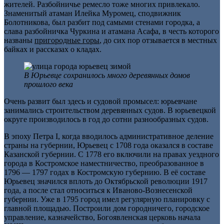
жителей. Разбойничье ремесло тоже многих привлекало.
Знаменитый атаман Илейка Муромец, сподвижник
Болотникова, был разбит под самыми стенами городка, а
слава разбойничка Чуркина и атамана Асафа, в честь которого
названы
пригородные горы
, до сих пор отзывается в местных
байках и рассказах о кладах.
В Юрьевце сохранилось много деревянных домов
прошлого века
Очень развит был здесь и судовой промысел: юрьевчане
занимались строительством деревянных судов. В юрьевецкой
округе производилось в год до сотни разнообразных судов.
В эпоху Петра I, когда вводилось административное деление
страны на губернии, Юрьевец с 1708 года оказался в составе
Казанской губернии. С 1778 его включили на правах уездного
города в Костромское наместничество, преобразованное в
1796 — 1797 годах в Костромскую губернию. В её составе
Юрьевец значился вплоть до Октябрьской революции 1917
года, а после стал относиться к Иваново-Вознесенской
губернии. Уже в 1795 город имел регулярную планировку с
главной площадью. Построили дом городничего, городское
управление, казначейство, Богоявленская церковь начала