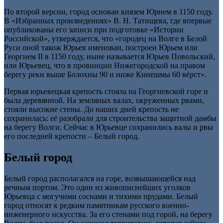
По второй версии, город основан князем Юрием в 1150 году.
В «Избранных произведениях» В. Н. Татищева, где впервые
опубликованы его записи при подготовке «Истории
Российской», утверждается, что «городец на Волге в Белой
Руси оной також Юрьев именован, построен Юрьем или
Георгием II в 1150 году, ныне называется Юрьев Повольский,
или Юрьевец, что в провинции Нижегородской на правом
берегу реки выше Болохны 90 и ниже Кинешмы 60 вёрст».
Первая юрьевецкая крепость стояла на Георгиевской горе и
была деревянной. На земляных валах, окруженных рвами,
стояли высокие стены. До наших дней крепость не
сохранилась: её разобрали для строительства защитной дамбы
на берегу Волги. Сейчас в Юрьевце сохранились валы и рвы
его последней крепости – Белый город.
Белый город
Белый город располагался на горе, возвышающейся над
речным портом. Это один из живописнейших уголков
Юрьевца с могучими соснами и тихими прудами. Белый
город относят к редким памятникам русского военно-
инженерного искусства. За его стенами под горой, на берегу