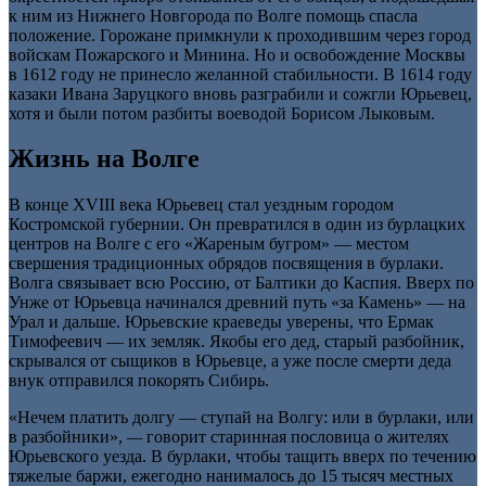
к ним из Нижнего Новгорода по Волге помощь спасла
положение. Горожане примкнули к проходившим через город
войскам Пожарского и Минина. Но и освобождение Москвы
в 1612 году не принесло желанной стабильности. В 1614 году
казаки Ивана Заруцкого вновь разграбили и сожгли Юрьевец,
хотя и были потом разбиты воеводой Борисом Лыковым.
Жизнь на Волге
В конце XVIII века Юрьевец стал уездным городом
Костромской губернии. Он превратился в один из бурлацких
центров на Волге с его «Жареным бугром» — местом
свершения традиционных обрядов посвящения в бурлаки.
Волга связывает всю Россию, от Балтики до Каспия. Вверх по
Унже от Юрьевца начинался древний путь «за Камень» — на
Урал и дальше. Юрьевские краеведы уверены, что Ермак
Тимофеевич — их земляк. Якобы его дед, старый разбойник,
скрывался от сыщиков в Юрьевце, а уже после смерти деда
внук отправился покорять Сибирь.
«Нечем платить долгу — ступай на Волгу: или в бурлаки, или
в разбойники»,
—
говорит старинная пословица о жителях
Юрьевского уезда. В бурлаки, чтобы тащить вверх по течению
тяжелые баржи, ежегодно нанималось до 15 тысяч местных