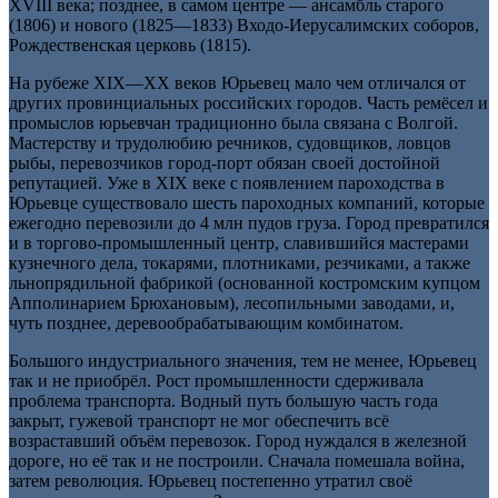
XVIII века; позднее, в самом центре — ансамбль старого
(1806) и нового (1825—1833) Входо-Иерусалимских соборов,
Рождественская церковь (1815).
На рубеже XIX—XX веков Юрьевец мало чем отличался от
других провинциальных российских городов. Часть ремёсел и
промыслов юрьевчан традиционно была связана с Волгой.
Мастерству и трудолюбию речников, судовщиков, ловцов
рыбы, перевозчиков город-порт обязан своей достойной
репутацией. Уже в XIX веке с появлением пароходства в
Юрьевце существовало шесть пароходных компаний, которые
ежегодно перевозили до 4 млн пудов груза. Город превратился
и в торгово-промышленный центр, славившийся мастерами
кузнечного дела, токарями, плотниками, резчиками, а также
льнопрядильной фабрикой (основанной костромским купцом
Апполинарием Брюхановым), лесопильными заводами, и,
чуть позднее, деревообрабатывающим комбинатом.
Большого индустриального значения, тем не менее, Юрьевец
так и не приобрёл. Рост промышленности сдерживала
проблема транспорта. Водный путь большую часть года
закрыт, гужевой транспорт не мог обеспечить всё
возраставший объём перевозок. Город нуждался в железной
дороге, но её так и не построили. Сначала помешала война,
затем революция. Юрьевец постепенно утратил своё