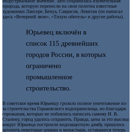
индустриальное значение. Зато сохранилась изумительная
природа, которую перенесли на свои полотна известные
художники Лансере, Бенуа, Саврасов, Левитан (он написал
здесь «Вечерний звон», «Тихую обитель» и другие работы).
Юрьевец включён в
список 115 древнейших
городов России, в которых
ограничено
промышленное
строительство.
В советское время Юрьевцу грозило полное уничтожение из-
за строительства Горьковского водохранилища, но благодаря
горожанам, которые не побоялись написать самому И. В.
Сталину, город удалось сохранить. Правда, цена за это высока:
вокруг Юрьевца построили водозащитную дамбу, пришлось
затопить некоторые церкви и монастыри, оставшиеся теперь