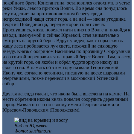
покойного брата Константина, остановился отдохнуть в устье
реки Унжи, левого притока Волги. Во время сна почудилось
ему видение: на противоположном берегу среди
непроходимой чащи стоит гора, а на ней — икона угодника
Георгия Победоносца, перед которой горит свеча.
Проснувшись, князь повелел идти вниз по Волге и, подойдя к
заводи, именуемой и сейчас Юрьевой, стал внимательно
смотреть на другой берег. Вдруг увидел, как с горы сквозь
чащу леса пробивается луч света, похожий на сияющую
звезду. Князь с боярином Василием по прозвищу Скороумный
и со свитой переправился на правый берег Волги. Там, в лесу,
на крутой горе, он якобы и обрёл чудотворную икону из
своего сна. В память об этом гору назвали Георгиевской.
Икону же, согласно летописи, писаную на доске шаровыми
очертаниями, позже перенесли в московский Успенский
собор.
Другая легенда гласит, что икона была высечена на камне. На
месте обретения иконы князь повелел соорудить деревянный
город. Назвал он его по своему имени Георгиевском или
Юрьевом-Повольским (Поволжским).
Вид на Юрьевец
Фото: slushano.ru