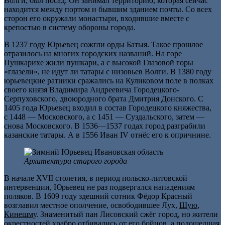
Волги, был посад. Он занимал территорию, которая сейчас
находится между портом и бывшим зданием почты. Со всех
сторон его окружали монастыри, входившие вместе с
крепостью в систему обороны города.
В 1237 году Юрьевец сожгли орды Батыя. Такое прошлое
отразилось на многих городских названий. На горе
Пушкарихе жили пушкари, а с высокой Глазовой горы
«глазели», не идут ли татары с низовьев Волги. В 1380 году
юрьевецкие ратники сражались на Куликовом поле в полках
своего князя Владимира Андреевича Городецкого-
Серпуховского, двоюродного брата Дмитрия Донского. С
1405 года Юрьевец входил в состав Городецкого княжества,
с 1448 — Московского, а с 1451 — Суздальского, затем —
снова Московского. В 1536—1537 годах город разграбили
казанские татары. А в 1556 Иван IV отнёс его к опричнине.
Архитектура старого города
В начале XVII столетия, в период польско-литовской
интервенции, Юрьевец не раз подвергался нападениям
поляков. В 1609 году здешний сотник Фёдор Красный
возглавил местное ополчение, освободившее Лух,
Шую
,
Кинешму
. Знаменитый пан Лисовский сжёг город, но жители
окрестностей храбро отбивались от его бойцов, а подошедшая