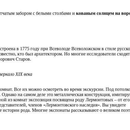
тчатым забором с белыми столбами и
кованым солнцем на вор
строена в 1775 году при Всеволоде Всеволожском в стиле русск
звестно, кто был архитектором. Но многие исследователи сходят
горович Старов.
зеркало XIX века
комнат. Все их можно осмотреть во время экскурсии. Под потолк
. Однако на самом деле это металлическая конструкция, имитир
ной из комнат экспозиция посвящена роду Лермонтовых – от его
едставителей, членов «Лермонтовского наследия». Вы увидите
е истории рода. Многие экспонаты рассказывают о великом поэт