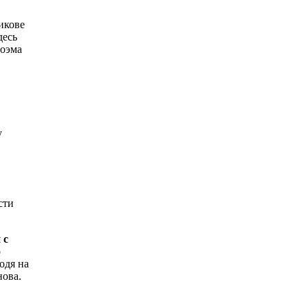
икове
десь
поэма
у
сти
 с
о
одя на
нова.