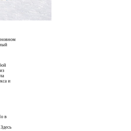
сновном
дный
бой
из
ла
кса и
Но в
 Здесь