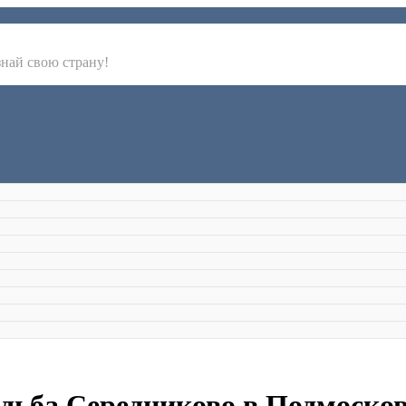
знай свою страну!
адьба Середниково в Подмоско