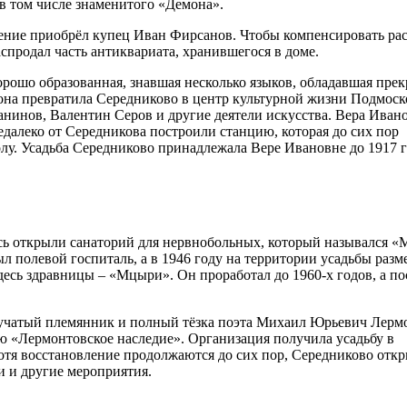
 в том числе знаменитого «Демона».
ение приобрёл купец Иван Фирсанов. Чтобы компенсировать ра
спродал часть антиквариата, хранившегося в доме.
рошо образованная, знавшая несколько языков, обладавшая пре
она превратила Середниково в центр культурной жизни Подмоск
анинов, Валентин Серов и другие деятели искусства. Вера Иван
едалеко от Середникова построили станцию, которая до сих пор
олу. Усадьба Середниково принадлежала Вере Ивановне до 1917 г
сь открыли санаторий для нервнобольных, который назывался 
л полевой госпиталь, а в 1946 году на территории усадьбы разм
сь здравницы – «Мцыри». Он проработал до 1960-х годов, а по
нучатый племянник и полный тёзка поэта Михаил Юрьевич Лерм
ю «Лермонтовское наследие». Организация получила усадьбу в
отя восстановление продолжаются до сих пор, Середниково откр
ли и другие мероприятия.