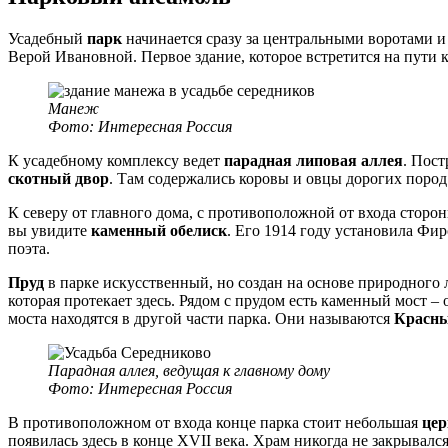
Усадебный
парк
начинается сразу за центральными воротами и
Верой Ивановной. Первое здание, которое встретится на пути к
Манеж
Фото: Интересная Россия
К усадебному комплексу ведет
парадная липовая аллея
. Пост
скотный двор
. Там содержались коровы и овцы дорогих пород
К северу от главного дома, с противоположной от входа сторо
вы увидите
каменный обелиск
. Его 1914 году установила Фи
поэта.
Пруд
в парке искусственный, но создан на основе природного 
которая протекает здесь. Рядом с прудом есть каменный мост – 
моста находятся в другой части парка. Они называются
Красн
Парадная аллея, ведущая к главному дому
Фото: Интересная Россия
В противоположном от входа конце парка стоит небольшая
цер
появилась здесь в конце XVII века. Храм никогда не закрывал