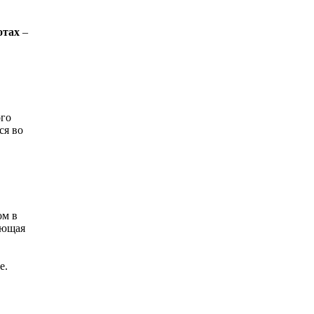
отах
–
ого
ся во
ом в
ующая
е.