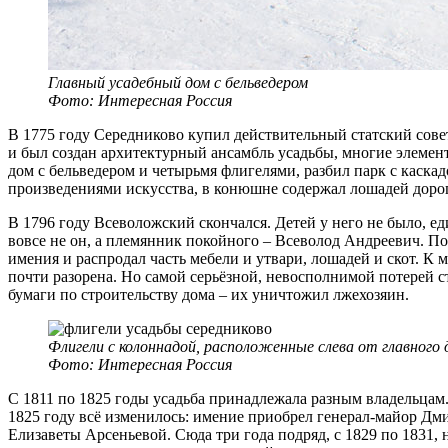
Главный усадебный дом с бельведером
Фото: Интересная Россия
В 1775 году Середниково купил действительный статский сов
и был создан архитектурный ансамбль усадьбы, многие элемен
дом с бельведером и четырьмя флигелями, разбил парк с каска
произведениями искусства, в конюшне содержал лошадей доро
В 1796 году Всеволожский скончался. Детей у него не было, е
вовсе не он, а племянник покойного – Всеволод Андреевич. Пол
имения и распродал часть мебели и утвари, лошадей и скот. К 
почти разорена. Но самой серьёзной, невосполнимой потерей с
бумаги по строительству дома – их уничтожил лжехозяин.
Флигели с колоннадой, расположенные слева от главного 
Фото: Интересная Россия
С 1811 по 1825 годы усадьба принадлежала разным владельцам.
1825 году всё изменилось: имение приобрел генерал-майор Д
Елизаветы Арсеньевой. Сюда три года подряд, с 1829 по 1831,