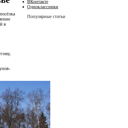
ВКонтакте
Одноклассники
 посёлка
Популярные статьи
мение
й в
угому,
упов-