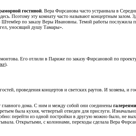
раморной гостиной
. Вера Фирсанова часто устраивала в Середн
десь. Поэтому эту комнату часто называют концертным залом. З
ор Штембер по заказу Веры Ивановны. Темой работы послужила 
гел, уносящий душу Тамары».
монтова. Его отлили в Париже по заказу Фирсановой по проект
ске
).
остей, проведения концертов и светских раутов. И хозяева, и го
т главного дома. С ним и между собой они соединены
галереями
ретьем была кухня, четвертый отведен для прислуги. Изначальн
бно: перейти из одной постройки в другую можно было, не вых
остывала. Открытыми, с колоннами, переходы сделала Вера Фирса