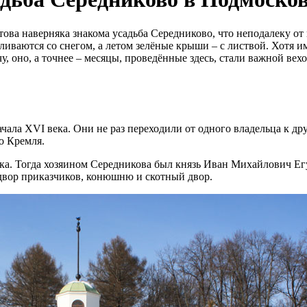
ва наверняка знакома усадьба Середниково, что неподалеку от
сливаются со снегом, а летом зелёные крыши – с листвой. Хотя и
 оно, а точнее – месяцы, проведённые здесь, стали важной вехо
ачала XVI века. Они не раз переходили от одного владельца к др
о Кремля.
ека. Тогда хозяином Середникова был князь Иван Михайлович Ег
двор приказчиков, конюшню и скотный двор.