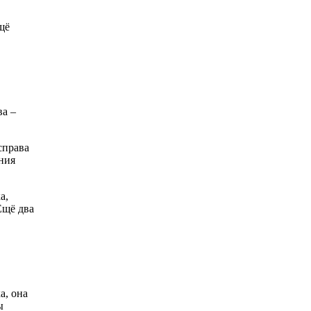
щё
ва –
справа
ния
а,
Ещё два
а, она
ы