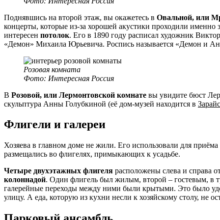
Фото: Интересная Россия
Поднявшись на второй этаж, вы окажетесь в
Овальной, или М
концерты, которые из-за хорошей акустики проходили именно з
интересен
потолок
. Его в 1890 году расписал художник Викт
«Демон» Михаила Юрьевича. Роспись называется «Демон и Ан
Розовая комната
Фото: Интересная Россия
В
Розовой, или Лермонтовской комнате
вы увидите бюст Лер
скульптура Анны Голубкиной (её дом-музей находится в
Зарай
Флигели и галереи
Хозяева в главном доме не жили. Его использовали для приёма г
размещались во флигелях, примыкающих к усадьбе.
Четыре двухэтажных флигеля
расположены слева и справа о
колоннадой
. Один флигель был жилым, второй – гостевым, в т
галерейные переходы между ними были крытыми. Это было удо
улицу. А еда, которую из кухни несли к хозяйскому столу, не 
Парковый ансамбль