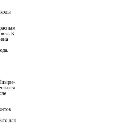
сходы
красным
овья. К
овна
ода.
«Мцыри».
естился
сле
онтов
ыто для