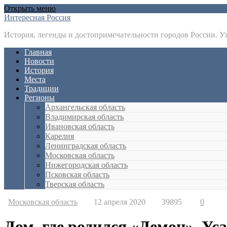
Открыть меню
Интересная Россия
История, легенды и достопримечательности городов России. У
Главная
Новости
История
Места
Традиции
Регионы
Архангельская область
Владимирская область
Ивановская область
Карелия
Ленинградская область
Московская область
Нижегородская область
Псковская область
Тверская область
Московская область
12 апреля 2020
39895
0
Дом, где родился «Демон». Ус