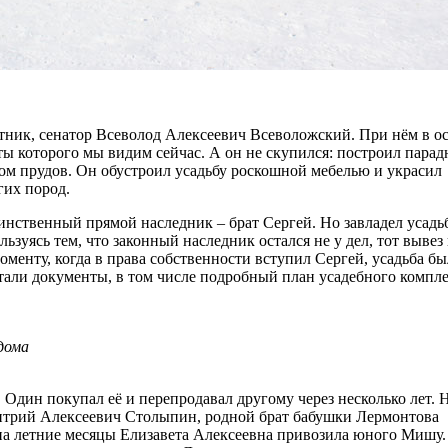
етник, сенатор Всеволод Алексеевич Всеволожский. При нём в о
ты которого мы видим сейчас. А он не скупился: построил пара
дом прудов. Он обустроил усадьбу роскошной мебелью и украсил
гих пород.
динственный прямой наследник – брат Сергей. Но завладел усадь
ьзуясь тем, что законный наследник остался не у дел, тот вывез 
моменту, когда в права собственности вступил Сергей, усадьба бы
тали документы, в том числе подробный план усадебного компле
дома
 Один покупал её и перепродавал другому через несколько лет. 
митрий Алексеевич Столыпин, родной брат бабушки Лермонтова
 на летние месяцы Елизавета Алексеевна привозила юного Мишу.