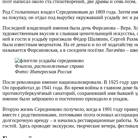
поэт написал около ста стихотворений, две драмы и семь поэм,
Род Столыпиных владел Середниковым до 1869 года. Затем им
на покупку, он отдал под вырубку окружавший усадьбу лес и ра
Последней владелицей имения была дочь Фирсанова – Вера. Хо
художественным вкусом и слывшая ценительницей искусства, 
ней в гости в усадьбу приезжали Фёдор Шаляпин, Сергей Рахм
была известным меценатом. На её деньги и по её ходатайству н
называется Фирсановская, а в соседнем посёлке Лигачёво – шк
Флигели, расположенные справа
Фото: Интересная Россия
После революции имение национализировали. В 1925 году зде
Он проработал до 1941 года. Во время войны в главном доме бы
противотуберкулёзный санаторий, сохранивший имя бывшей зде
имение было заброшено и постепенно приходило в упадок.
Вторую жизнь Середниково получило, когда в 1991 году прав
вместе с родственниками, потомками поэта основал ассоциаци
долгосрочную аренду – и начались реставрационные работы. Х
гостей. Здесь проводят экскурсии, творческие вечера, фестива