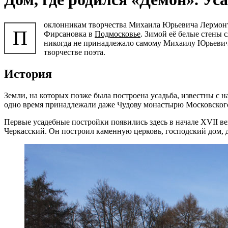
оклонникам творчества Михаила Юрьевича Лермонто
П
Фирсановка в
Подмосковье
. Зимой её белые стены 
никогда не принадлежало самому Михаилу Юрьевичу,
творчестве поэта.
История
Земли, на которых позже была построена усадьба, известны с н
одно время принадлежали даже Чудову монастырю Московског
Первые усадебные постройки появились здесь в начале XVII в
Черкасский. Он построил каменную церковь, господский дом, 