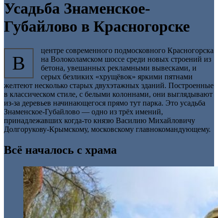
Усадьба Знаменское-
Губайлово в Красногорске
центре современного подмосковного Красногорска
В
на Волоколамском шоссе среди новых строений из
бетона, увешанных рекламными вывесками, и
серых безликих «хрущёвок» яркими пятнами
желтеют несколько старых двухэтажных зданий. Построенные
в классическом стиле, с белыми колоннами, они выглядывают
из-за деревьев начинающегося прямо тут парка. Это усадьба
Знаменское-Губайлово — одно из трёх имений,
принадлежавших когда-то князю Василию Михайловичу
Долгорукову-Крымскому, московскому главнокомандующему.
Всё началось с храма