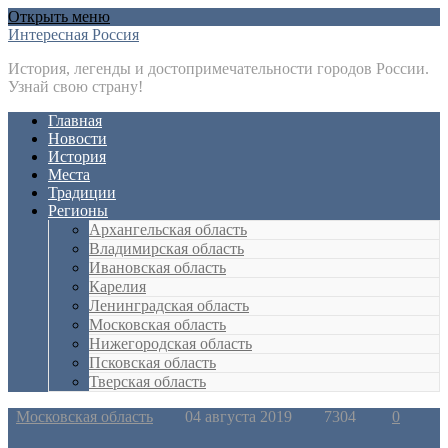
Открыть меню
Интересная Россия
История, легенды и достопримечательности городов России.
Узнай свою страну!
Главная
Новости
История
Места
Традиции
Регионы
Архангельская область
Владимирская область
Ивановская область
Карелия
Ленинградская область
Московская область
Нижегородская область
Псковская область
Тверская область
Московская область
04 августа 2019
7304
0