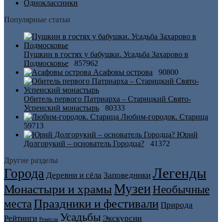
Одноклассники
Популярные статьи
Пушкин в гостях у бабушки. Усадьба Захарово в
Подмосковье
857962
Асафовы острова
90800
Обитель первого Патриарха – Старицкий Свято-
Успенский монастырь
80333
Любим-городок. Старица
59713
Юрий
Долгорукий – основатель Городца?
41372
Другие разделы
Легенды
Города
Деревни и сёла
Заповедники
Музеи
Монастыри и храмы
Необычные
Праздники и фестивали
места
Природа
Усадьбы
Рейтинги
Экскурсии
Ремёсла