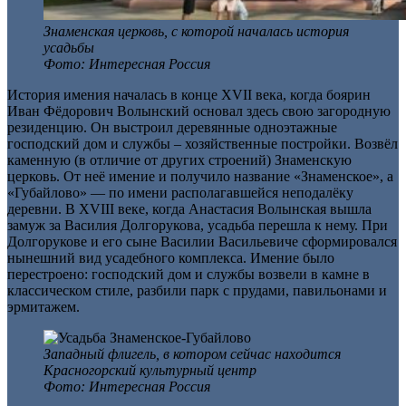
Знаменская церковь, с которой началась история
усадьбы
Фото: Интересная Россия
История имения началась в конце XVII века, когда боярин
Иван Фёдорович Волынский основал здесь свою загородную
резиденцию. Он выстроил деревянные одноэтажные
господский дом и службы – хозяйственные постройки. Возвёл
каменную (в отличие от других строений) Знаменскую
церковь. От неё имение и получило название «Знаменское», а
«Губайлово» — по имени располагавшейся неподалёку
деревни. В XVIII веке, когда Анастасия Волынская вышла
замуж за Василия Долгорукова, усадьба перешла к нему. При
Долгорукове и его сыне Василии Васильевиче сформировался
нынешний вид усадебного комплекса. Имение было
перестроено: господский дом и службы возвели в камне в
классическом стиле, разбили парк с прудами, павильонами и
эрмитажем.
Западный флигель, в котором сейчас находится
Красногорский культурный центр
Фото: Интересная Россия