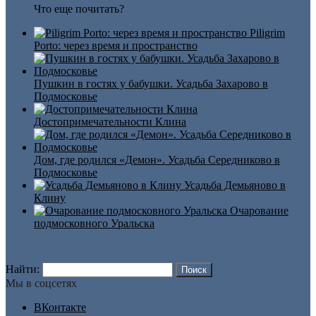
Что еще почитать?
Piligrim
Porto: через время и пространство
Пушкин в гостях у бабушки. Усадьба Захарово в
Подмосковье
Достопримечательности Клина
Дом, где родился «Демон». Усадьба Середниково в
Подмосковье
Усадьба Демьяново в
Клину
Очарование
подмосковного Уральска
Найти:
Мы в соцсетях
ВКонтакте