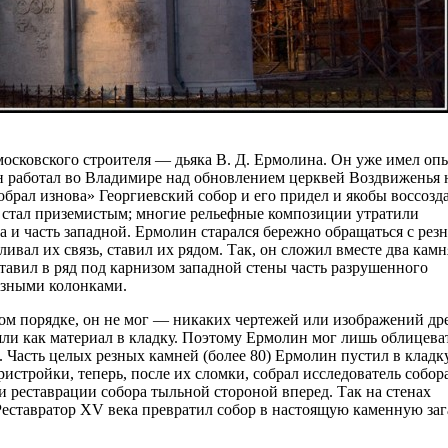
 московского строителя — дьяка В. Д. Ермолина. Он уже имел оп
 он работал во Владимире над обновлением церквей Воздвиженья 
обрал изнова» Георгиевский собор и его придел и якобы воссозда
, стал приземистым; многие рельеф­ные композиции утратили
а и часть западной. Ермолин старался бережно обращаться с ре
ивал их связь, ставил их рядом. Так, он сложил вместе два камн
авил в ряд под карнизом западной стены часть разрушенного
езными колонками.
ьном по­рядке, он не мог — никаких чертежей или изображений др
ушли как материал в кладку. Поэтому Ермолин мог лишь облицева
. Часть целых резных камней (более 80) Ермолин пустил в кладк
истройки, теперь, после их сломки, собрал исследователь собора
 реставрации собора тыльной стороной вперед. Так на стенах
еставратор XV века превра­тил собор в настоящую каменную заг