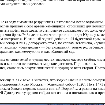
ыми «кружевными» узорами.
 1230 году с момента разрушения Святославом Всеволодовичем
ослав призвал к себе артель каменщиков, строивших для великог
ть в моём граде храм, пусть поменее суздальского, но хочу, чт
ц и мои братья?» За девять лет, что строили они для Юрия, у ка
м построить». И главный зодчий добавил: «И будет твой храм, к
ый собор Юрия Долгорукого стоял, по словам летописца, «девян
 он, видимо, «безнаряден» — без украшений, только ряд зубчиков
екрасным, как жемчужина и как яблоневый сад.
ых от святителей и чу­дищ местах, высекли мастера стебли, лист
ок и какие-то неведомые заморские растения. Поднимались
ись, свивались вокруг святителей и чудищ со всех сторон. Поэт
лся ещё в XIV веке. Считается, что зодчие Ивана Калиты обмеря
елокаменный храм Москвы – Успенский собор (1326). Но в 1471 
ском бывала церковь каме­на святый Георгий… а резана на каме
ей Дмитреевь ту церкви собрал вся изнова и поставил, как и пре