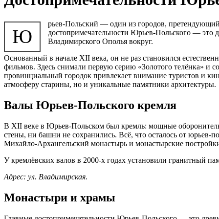
рьев-Польский — один из городов, претендующий н
Ю
достопримечательности Юрьев-Польского — это д
Владимирского Ополья вокруг.
Основанный в начале XII века, он не раз становился естестве
фильмов. Здесь снимали первую серию «Золотого телёнка» и с
провинциальный городок привлекает внимание туристов и кин
атмосферу старины, но и уникальные памятники архитектуры.
Валы Юрьев-Польского кремля
В XII веке в Юрьев-Польском был кремль: мощные оборонитель
стены, ни башни не сохранились. Всё, что осталось от юрьев-п
Михайло-Архангельский монастырь и монастырские постройки
У кремлёвских валов в 2000-х годах установили гранитный п
Адрес: ул. Владимирская
.
Монастыри и храмы
Главные достопримечательности Юрьев-Польского — это древн