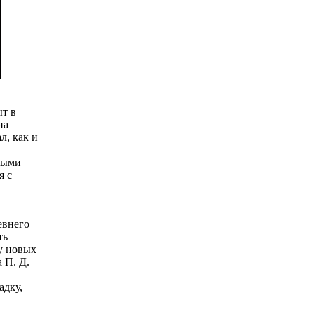
ыт в
на
л, как и
зными
я с
евнего
ть
у новых
 П. Д.
адку,