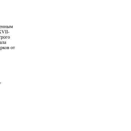
шенным
XVII-
трого
ала
арков от
у