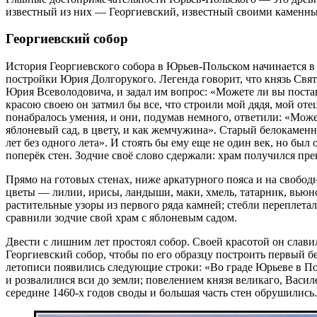
известный из них — Георгиевский, известный своими каменн
Георгиевский собор
История Георгиевского собора в Юрьев-Польском начинается в
постройки Юрия Долгорукого. Легенда говорит, что князь Свят
Юрия Всеволодовича, и задал им вопрос: «Можете ли вы постави
красою сво­ею он затмил бы все, что строили мой дядя, мой оте
понабралось умения, и они, подумав немного, ответили: «Може
яблоневый сад, в цвету, и как жемчужина». Старый белокаменн
лет без одного лета». И стоять бы ему еще не один век, но был
поперёк стен. Зодчие своё слово сдержали: храм получился пр
Прямо на готовых стенах, ниже аркатурного пояса и на свободн
цветы — лилии, ирисы, ландыши, маки, хмель, татарник, вьюн
растительные узоры из первого ряда камней; стебли переплетал
сравнили зодчие свой храм с яблоневым садом.
Двести с лишним лет простоял собор. Своей красотой он слави
Георгиевский собор, чтобы по его образцу построить первый б
летописи появились следующие строки: «Во граде Юрьеве в Пол
и розвали­лися вси до земли; повелением князя великаго, Васил
середине 1460-х годов своды и большая часть стен обрушились.