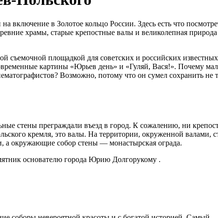
а включение в Золотое кольцо России. Здесь есть что посмотре
ревние храмы, старые крепостные валы и великолепная природа
нной съемочной площадкой для советских и российских известных
овременные картины «Юрьев день» и «Гуляй, Вася!». Почему ма
ематографистов? Возможно, потому что он сумел сохранить не 
ные стены преграждали въезд в город. К сожалению, ни крепос
ольского кремля, это валы. На территории, окруженной валами, с
, а окружающие собор стены — монастырская ограда.
амятник основателю города Юрию Долгорукому .
ие соборы невероятной красоты и с богатой историей. Самый