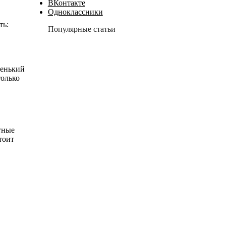
ВКонтакте
Одноклассники
ть:
Популярные статьи
ленький
только
тные
тоит