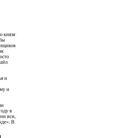
о князя
обы
менщиков
ак
осто
 шёл
ья и
ому и
ли
году в
ни вси,
жде». В