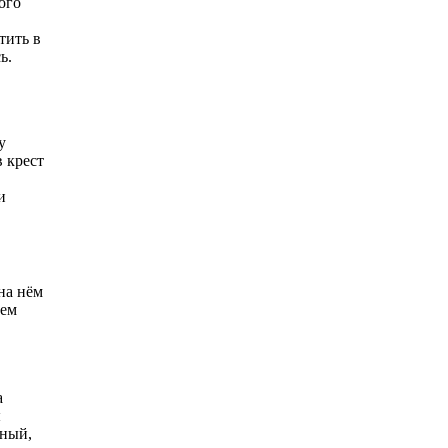
ого
тить в
ь.
у
 крест
и
на нём
зем
а
ы
зный,