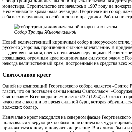
Собор Троицы Живоначальной в Юрьев-Польском находится ряд
монастыря. Строительство его началось в 1907 году на пожертв
Необходимость храма была очевидна: Георгиевский собор, даж
себя всех верующих, в особенности в праздники. Работы по стр
Собор Троицы Живоначальной
Новый величественный кирпичный собор в неорусском стиле,
русского узорочья, производил сильное впечатление. В придел
— древняя святыня, очень почитаемая верующими. В советское в
возвышаясь огромным краснокирпичным силуэтом рядом с Георг
некогда величественный храм, построенный на средства всех 
Святославов крест
Одной из композиций Георгиевского собора является «Святое Р
гласит, что он поставлен самим князем Святославом: «Сооруж
Святославом Всеволодовичем в лето 6732 (1224)». Согласно пр
чудесном спасении во время сильной бури, которая обрушилась
волжских болгар.
Изначально крест находился на северном фасаде Георгиевского 
пользовался у верующих особым почитанием как чудотворный.
приложиться к нему и получить исцеление. В их числе были и 