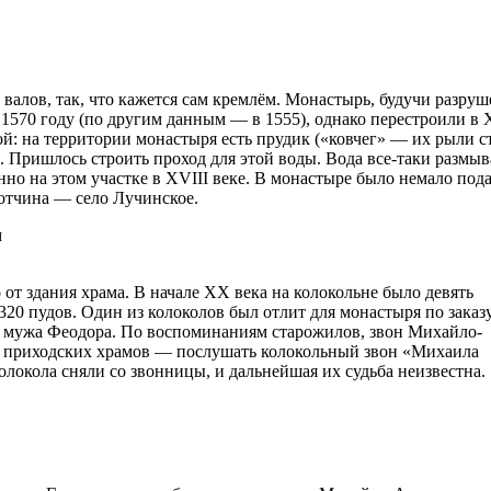
валов, так, что кажется сам кремлём. Монастырь, будучи разру
в 1570 году (по другим данным — в 1555), однако перестроили в 
ой: на территории монастыря есть прудик («ковчег» — их рыли с
. Пришлось строить проход для этой воды. Вода все-таки размыв
нно на этом участке в XVIII веке. В монастыре было немало под
вотчина — село Лучинское.
 от здания храма. В начале ХХ века на колокольне было девять
20 пудов. Один из колоколов был отлит для монастыря по заказ
 мужа Феодора. По воспоминаниям старожилов, звон Михайло-
х приходских храмов — послушать колокольный звон «Михаила
олокола сняли со звонницы, и дальнейшая их судьба неизвестна.