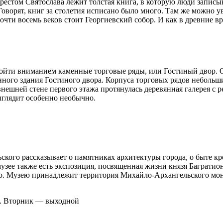
рестом Святослава лежит толстая книга, в которую люди запис
 Говорят, книг за столетия исписано было много. Там же можно у
очти восемь веков стоит Георгиевский собор. И как в древние в
бойти вниманием каменные торговые ряды, или Гостиный двор. 
нного здания Гостиного двора. Корпуса торговых рядов небольш
нешней стене первого этажа протянулась деревянная галерея с 
ыглядит особенно необычно.
ого рассказывает о памятниках архитектуры города, о быте кр
узее также есть экспозиция, посвященная жизни князя Багратион
го. Музею принадлежит территория Михайло-Архангельского мо
15. Вторник — выходной