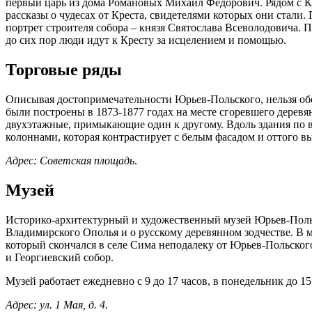
первый царь из дома Романовых Михаил Федорович. Рядом с К
рассказы о чудесах от Креста, свидетелями которых они стали.
портрет строителя собора – князя Святослава Всеволодовича. П
до сих пор люди идут к Кресту за исцелением и помощью.
Торговые ряды
Описывая достопримечательности Юрьев-Польского, нельзя о
были построены в 1873-1877 годах на месте сгоревшего деревя
двухэтажные, примыкающие один к другому. Вдоль здания по в
колоннами, которая контрастирует с белым фасадом и оттого в
Адрес: Советская площадь
.
Музей
Историко-архитектурный и художественный музей Юрьев-Польск
Владимирского Ополья и о русскому деревянном зодчестве. В м
который скончался в селе Сима неподалеку от Юрьев-Польско
и Георгиевский собор.
Музей работает ежедневно с 9 до 17 часов, в понедельник до 
Адрес: ул. 1 Мая, д. 4.