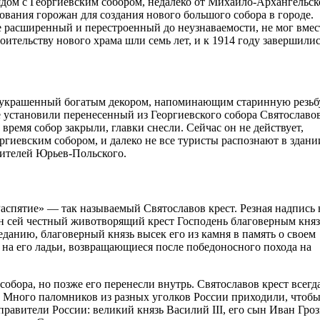
ом с Георгиевским собором, недалеко от Михайло-Архангельск
ования горожан для создания нового большого собора в городе.
е расширенный и перестроенный до неузнаваемости, не мог вмес
оительству нового храма шли семь лет, и к 1914 году завершилис
 украшенный богатым декором, напоминающим старинную резьб
е установили перенесенный из Георгиевского собора Святославов
ремя собор закрыли, главки снесли. Сейчас он не действует,
иевским собором, и далеко не все туристы распознают в здани
жителей Юрьев-Польского.
аспятие» — так называемый Святославов крест. Резная надпись 
ен сей честный животворящий крест Господень благоверным кня
еданию, благоверный князь высек его из камня в память о своем
 на его ладьи, возвращающиеся после победоносного похода на
собора, но позже его перенесли внутрь. Святославов крест всегд
 Много паломников из разных уголков России приходили, чтоб
правители России: великий князь Василий III, его сын Иван Гро