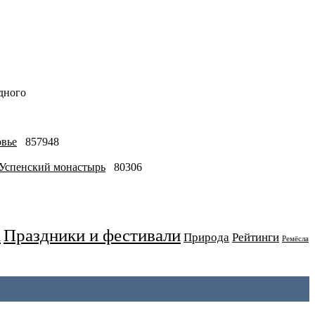
дного
овье
857948
-Успенский монастырь
80306
Праздники и фестивали
а
Природа
Рейтинги
Ремёсла