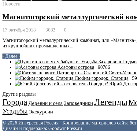
Новости
Магнитогорский металлургический ком
17 октября 2018
3083
0
Магнитогорский металлургический комбинат, или «Магнитка», 
из крупнейших промышленных...
- Далее -
Асафовы острова
90786
Любим-городок. Старица
59
Юрий Долгор
Другие разделы
Легенды
Города
Мо
Деревни и сёла
Заповедники
Усадьбы
Экскурсии
© 2026 Интересная Россия · Копирование материалов сайта бе
Дизайн и поддержка: GoodwinPress.ru