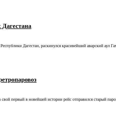
х Дагестана
 Республики Дагестан, раскинулся красивейший аварский аул Га
ретропаровоз
и в свой первый в новейшей истории рейс отправился старый пар