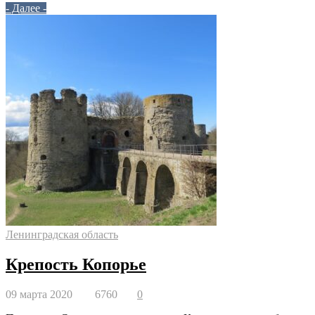
- Далее -
Ленинградская область
Крепость Копорье
09 марта 2020
6760
0