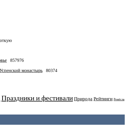
роткую
овье
857976
-Успенский монастырь
80374
Праздники и фестивали
а
Природа
Рейтинги
Ремёсла