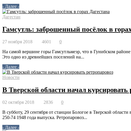
- Далее -
Дагестан
Гамсутль: заброшенный посёлок в гора
27 ноября 2018
4601
0
На самой вершине горы Гамсутльмеэр, что в Гунибском районе
Это одно из древнейших поселений на...
- Далее -
Новости
В Тверской области начал курсировать 
02 октября 2018
2836
0
В субботу, 29 сентября от станции Бологое в Тверской област
250-74 1948 года выпуска. Ретропаровоз...
- Далее -