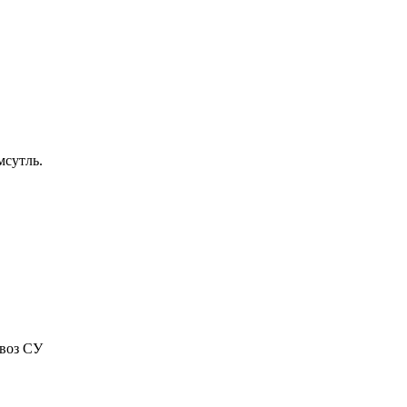
мсутль.
овоз СУ