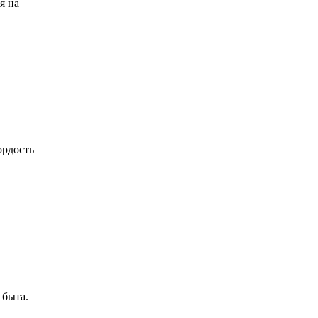
я на
ордость
 быта.