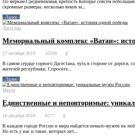
По меркам Средневековья, крепость Копорье совсем небольшая
скромные размеры, несколько веков за...
- Далее -
Дагестан
Мемориальный комплекс «Ватан»: исто
17 октября 2019
10506
0
В самом сердце горного Дагестана, чуть в стороне от дороги,
жителей республики. Спросите...
- Далее -
Места
Единственные и неповторимые: уникал
16 декабря 2018
8277
0
В каждом городе России и мира найдется немало музеев на люб
Но есть у нас и такие, которых нет...