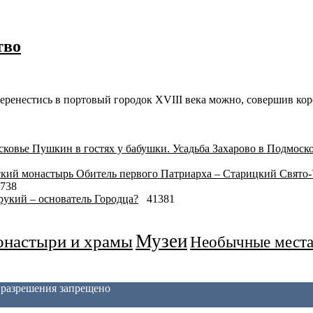
тво
еренестись в портовый городок XVIII века можно, совершив ко
Пушкин в гостях у бабушки. Усадьба Захарово в Подмоск
Обитель первого Патриарха – Старицкий Свято
738
укий – основатель Городца?
41381
Музеи
настыри и храмы
Необычные мест
з разрешения запрещено