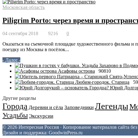
Московская область
Piligrim Porto: через время и пространс
04 сентября 2018
9216
0
Оказаться на съемочной площадке художественного фильма и п
поездку из Москвы в посёлок...
- Далее -
Асафовы острова
90810
Любим-городок. Старица
59
Юрий Долгор
Другие разделы
Легенды
Города
Мо
Деревни и сёла
Заповедники
Усадьбы
Экскурсии
© 2026 Интересная Россия · Копирование материалов сайта бе
Дизайн и поддержка: GoodwinPress.ru