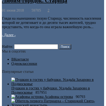
Любим-городок. Старица
01 июня 2018
59705
2
Глядя на нынешнюю тихую Старицу, численность населения
которой не дотягивает и до десяти тысяч жителей, трудно
представить, что когда-то она играла важнейшую роль...
- Далее -
Найти:
Мы в соцсетях
ВКонтакте
Одноклассники
Популярные статьи
Пушкин в гостях у бабушки. Усадьба Захарово в
Подмосковье
857951
Асафовы острова
90793