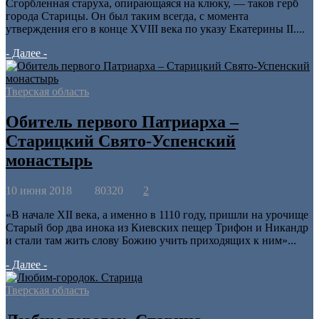
Сгорбленная старуха, опирающаяся на клюку, — таков герб
города Старицы. Он был таким всегда, с момента
утверждения его в конце XVIII века по указу Екатерины II....
- Далее -
Тверская область
Обитель первого Патриарха –
Старицкий Свято-Успенский
монастырь
10 июня 2018
80320
2
«В начале XII века, а именно в 1110 году, пришли на урочище
Старый бор два инока из Киевских пещер Трифон и Никандр
и стали там жить слову Божию учить приходящих к ним»...
- Далее -
Тверская область