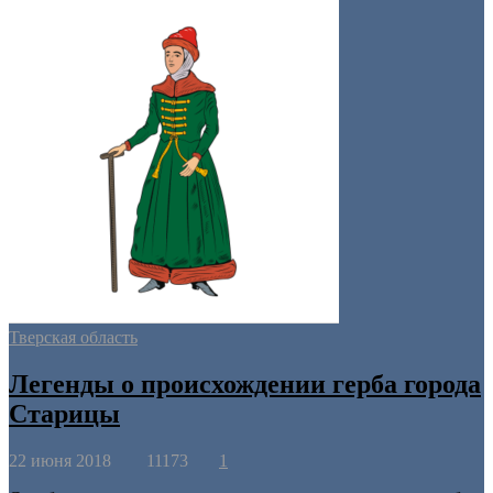
Тверская область
Легенды о происхождении герба города
Старицы
22 июня 2018
11173
1