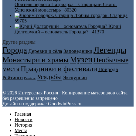
Обитель первого Патриарха – Старицкий Свято-
Успенский монастырь
80320
Любим-городок. Старица
59705
Юрий
Долгорукий – основатель Городца?
41370
Другие разделы
Легенды
Города
Деревни и сёла
Заповедники
Музеи
Монастыри и храмы
Необычные
Праздники и фестивали
места
Природа
Усадьбы
Рейтинги
Экскурсии
Ремёсла
© 2026 Интересная Россия · Копирование материалов сайта
без разрешения запрещено
Дизайн и поддержка: GoodwinPress.ru
Главная
Новости
История
Места
Традиции