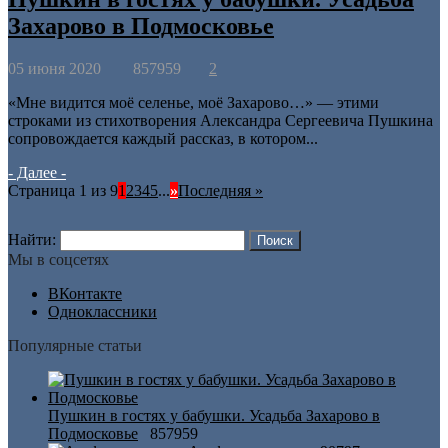
Захарово в Подмосковье
05 июня 2020
857959
2
«Мне видится моё селенье, моё Захарово…» — этими
строками из стихотворения Александра Сергеевича Пушкина
сопровождается каждый рассказ, в котором...
- Далее -
Страница 1 из 9
1
2
3
4
5
...
»
Последняя »
Найти:
Мы в соцсетях
ВКонтакте
Одноклассники
Популярные статьи
Пушкин в гостях у бабушки. Усадьба Захарово в
Подмосковье
857959