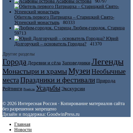
Асафовы острова
90797
Обитель первого Патриарха – Старицкий Свято-
Успенский монастырь
80333
Любим-городок. Старица
59713
Юрий
Долгорукий – основатель Городца?
41370
Другие разделы
Легенды
Города
Деревни и сёла
Заповедники
Музеи
Монастыри и храмы
Необычные
Праздники и фестивали
места
Природа
Усадьбы
Рейтинги
Экскурсии
Ремёсла
© 2026 Интересная Россия · Копирование материалов сайта
без разрешения запрещено
Дизайн и поддержка: GoodwinPress.ru
Главная
Новости