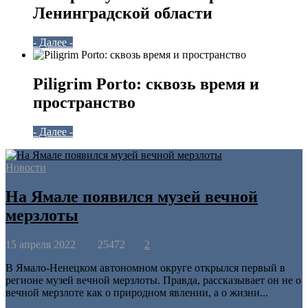
Ленинградской области
- Далее -
Piligrim Porto: сквозь время и
пространство
- Далее -
Новости
На Ямале появился музей вечной
мерзлоты
15 апреля 2022
25472
2
В Ямало-Ненецком автономном округе открылся первый в
регионе музей вечной мерзлоты. Правда, рассказывает он не о
вечной мерзлоте как о природном явлении, а о жизни...