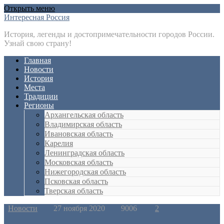
Открыть меню
Интересная Россия
История, легенды и достопримечательности городов России.
Узнай свою страну!
Главная
Новости
История
Места
Традиции
Регионы
Архангельская область
Владимирская область
Ивановская область
Карелия
Ленинградская область
Московская область
Нижегородская область
Псковская область
Тверская область
Новости
27 ноября 2020
9006
2