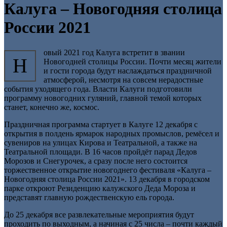
Калуга – Новогодняя столица
России 2021
овый 2021 год Калуга встретит в звании
Н
Новогодней столицы России. Почти месяц жители
и гости города будут наслаждаться праздничной
атмосферой, несмотря на совсем нерадостные
события уходящего года. Власти Калуги подготовили
программу новогодних гуляний, главной темой которых
станет, конечно же, космос.
Праздничная программа стартует в Калуге 12 декабря с
открытия в полдень ярмарок народных промыслов, ремёсел и
сувениров на улицах Кирова и Театральной, а также на
Театральной площади. В 16 часов пройдёт парад Дедов
Морозов и Снегурочек, а сразу после него состоится
торжественное открытие новогоднего фестиваля «Калуга –
Новогодняя столица России 2021». 13 декабря в городском
парке откроют Резиденцию калужского Деда Мороза и
представят главную рождественскую ель города.
До 25 декабря все развлекательные мероприятия будут
проходить по выходным, а начиная с 25 числа – почти каждый