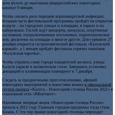
день вплоть до окончания общероссийских новогодних
каникул 9 января.
Чтобы снизить риск передачи коронавирусной инфекции,
большая часть фестивальной программы пройдёт на открытом
воздухе – на городских улицах и площадях, в парках и на
набережных. Гостей ждут концерты, конкурсы, спортивные
состязания, театрализованные постановки, пиротехнические
шоу, дискотеки на площади и многое другое. Для гурманов 27
декабря откроется гастрономический фестиваль «Калужский
каравай», а 1 января пройдёт фестиваль горячих напитков
«Калужская чарочка».
Чтобы отразить славу города покорителей космоса, улицы
Калуги украсят в космическом стиле. Завершить установку
декораций и иллюминации планируют к 7 декабря.
Следить за праздничными приготовлениями, афишей
новогодних мероприятий и новостями можно
в официальной
группе проекта
«Калуга – Новогодняя столица России 2021» в
социальной сети «ВКонтакте».
Напомним: впервые акция «Новогодняя столица России»
прошла в 2012 году. Главным городом праздника тогда стала
Казань. С тех пор звание новогодней столицы переходит