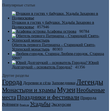
Популярные статьи
Пушкин в гостях у бабушки. Усадьба Захарово в
Подмосковье
857946
Асафовы острова
90784
Обитель первого Патриарха – Старицкий Свято-
Успенский монастырь
80303
Любим-городок. Старица
59697
Юрий
Долгорукий – основатель Городца?
41356
Другие разделы
Легенды
Города
Деревни и сёла
Заповедники
Музеи
Монастыри и храмы
Необычные
Праздники и фестивали
места
Природа
Усадьбы
Рейтинги
Экскурсии
Ремёсла