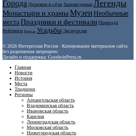
Легенды
Города
Деревни и сёла
Заповедники
Музеи
Монастыри и храмы
Необычные
Праздники и фестивали
места
Природа
Усадьбы
Рейтинги
Экскурсии
Ремёсла
© 2026 Интересная Россия · Копирование материалов сайта
без разрешения запрещено
Дизайн и поддержка: GoodwinPress.ru
Главная
Новости
История
Места
Традиции
Регионы
Архангельская область
Владимирская область
Ивановская область
Карелия
Ленинградская область
Московская область
Нижегородская область