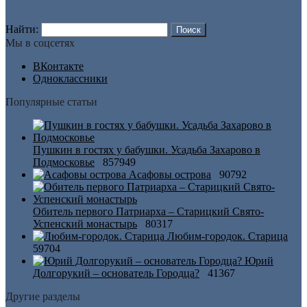
Найти:
Мы в соцсетях
ВКонтакте
Одноклассники
Популярные статьи
Пушкин в гостях у бабушки. Усадьба Захарово в
Подмосковье
857949
Асафовы острова
90792
Обитель первого Патриарха – Старицкий Свято-
Успенский монастырь
80317
Любим-городок. Старица
59704
Юрий
Долгорукий – основатель Городца?
41367
Другие разделы