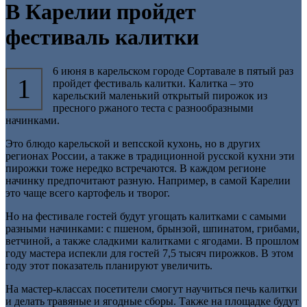
В Карелии пройдет
фестиваль калитки
6 июня в карельском городе Сортавале в пятый раз
1
пройдет фестиваль калитки. Калитка – это
карельский маленький открытый пирожок из
пресного ржаного теста с разнообразными
начинками.
Это блюдо карельской и вепсской кухонь, но в других
регионах России, а также в традиционной русской кухни эти
пирожки тоже нередко встречаются. В каждом регионе
начинку предпочитают разную. Например, в самой Карелии
это чаще всего картофель и творог.
Но на фестивале гостей будут угощать калитками с самыми
разными начинками: с пшеном, брынзой, шпинатом, грибами,
ветчиной, а также сладкими калитками с ягодами. В прошлом
году мастера испекли для гостей 7,5 тысяч пирожков. В этом
году этот показатель планируют увеличить.
На мастер-классах посетители смогут научиться печь калитки
и делать травяные и ягодные сборы. Также на площадке будут