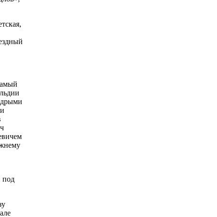
тская,
уездный
самый
ильдии
щедрыми
ли
в
ич
евичем
ежнему
и под
зу
але