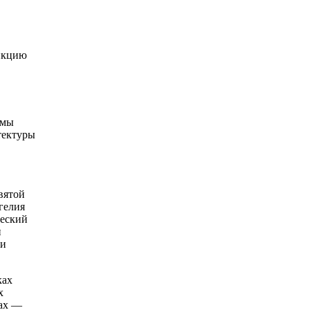
ункцию
амы
тектуры
вятой
гелия
ческий
и
 и
ках
х
сах —