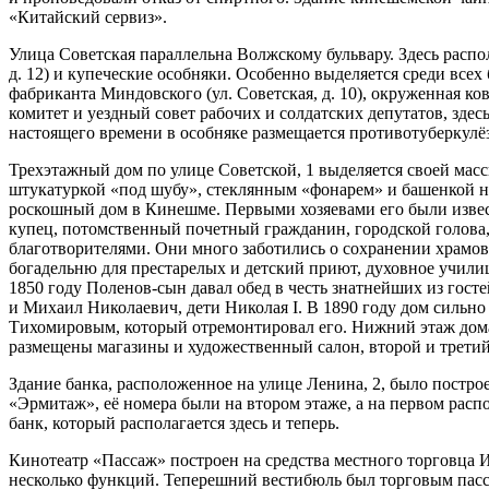
«Китайский сервиз».
Улица Советская параллельна Волжскому бульвару. Здесь распо
д. 12) и купеческие особняки. Особенно выделяется среди все
фабриканта Миндовского (ул. Советская, д. 10), окруженная ко
комитет и уездный совет рабочих и солдатских депутатов, здес
настоящего времени в особняке размещается противотуберкулё
Трехэтажный дом по улице Советской, 1 выделяется своей ма
штукатуркой «под шубу», стеклянным «фонарем» и башенкой на
роскошный дом в Кинешме. Первыми хозяевами его были изве
купец, потомственный почетный гражданин, городской голова,
благотворителями. Они много заботились о сохранении храмов,
богадельню для престарелых и детский приют, духовное учили
1850 году Поленов-сын давал обед в честь знатнейших из гос
и Михаил Николаевич, дети Николая I. В 1890 году дом сильн
Тихомировым, который отремонтировал его. Нижний этаж дома
размещены магазины и художественный салон, второй и трети
Здание банка, расположенное на улице Ленина, 2, было построе
«Эрмитаж», её номера были на втором этаже, а на первом расп
банк, который располагается здесь и теперь.
Кинотеатр «Пассаж» построен на средства местного торговца И
несколько функций. Теперешний вестибюль был торговым пасса