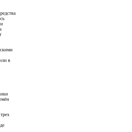
средства
есь
 и
а
т
вскими
или в
ники
ремён
 трех
де