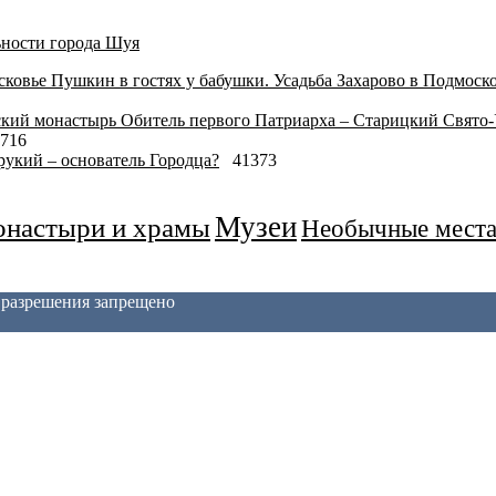
ности города Шуя
Пушкин в гостях у бабушки. Усадьба Захарово в Подмоск
Обитель первого Патриарха – Старицкий Свято
716
укий – основатель Городца?
41373
Музеи
настыри и храмы
Необычные мест
з разрешения запрещено