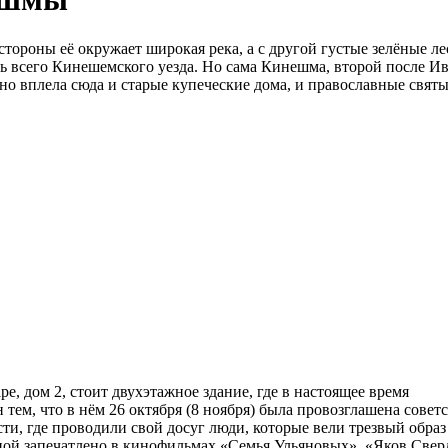
тороны её окружает широкая река, а с другой густые зелёные ле
ь всего Кинешемского уезда. Но сама Кинешма, второй после И
 вплела сюда и старые купеческие дома, и православные святы
е, дом 2, стоит двухэтажное здание, где в настоящее время
 тем, что в нём 26 октября (8 ноября) была провозглашена совет
сти, где проводили свой досуг люди, которые вели трезвый обра
ной запечатлено в кинофильмах «Семья Ульяновых», «Яков Свер