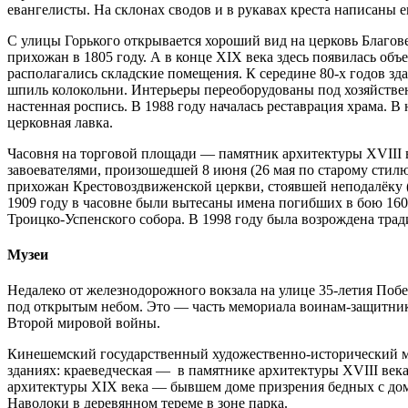
евангелисты. На склонах сводов и в рукавах креста написаны 
С улицы Горького открывается хороший вид на церковь Благов
прихожан в 1805 году. А в конце XIX века здесь появилась объ
располагались складские помещения. К середине 80-х годов зд
шпиль колокольни. Интерьеры переоборудованы под хозяйствен
настенная роспись. В 1988 году началась реставрация храма. В
церковная лавка.
Часовня на торговой площади — памятник архитектуры XVIII в
завоевателями, произошедшей 8 июня (26 мая по старому стилю
прихожан Крестовоздвиженской церкви, стоявшей неподалёку (е
1909 году в часовне были вытесаны имена погибших в бою 1609
Троицко-Успенского собора. В 1998 году была возрождена тра
Музеи
Недалеко от железнодорожного вокзала на улице 35-летия Поб
под открытым небом. Это — часть мемориала воинам-защитни
Второй мировой войны.
Кинешемский государственный художественно-исторический му
зданиях: краеведческая — в памятнике архитектуры XVIII века
архитектуры XIX века — бывшем доме призрения бедных с дом
Наволоки в деревянном тереме в зоне парка.