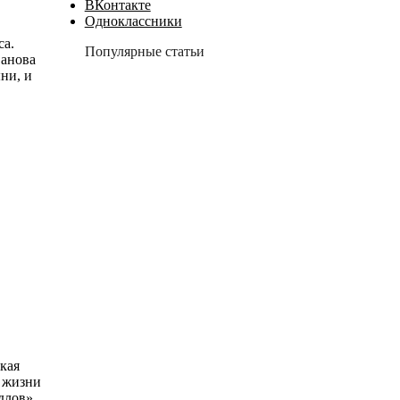
ВКонтакте
Одноклассники
са.
Популярные статьи
ванова
ни, и
ская
з жизни
длов»,