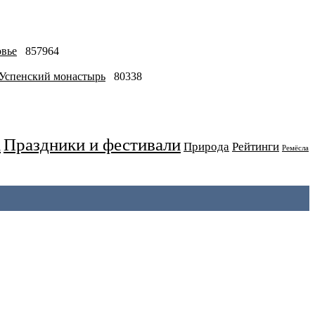
овье
857964
-Успенский монастырь
80338
Праздники и фестивали
а
Природа
Рейтинги
Ремёсла