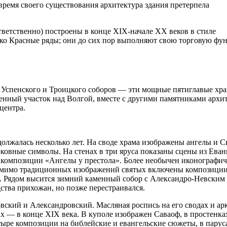
 время своего существования архитектура здания претерпела
оответственно) построены в конце XIX-начале XX веков в стиле
лько Красные ряды; они до сих пор выполняют свою торговую ф
 Успенского и Троицкого соборов — эти мощные пятиглавые хр
енный участок над Волгой, вместе с другими памятниками архи
центра.
должалась несколько лет. На своде храма изображены ангелы и С
рковные символы. На стенах в три яруса показаны сцены из Еван
я композиции «Ангелы у престола». Более необычен иконографи
а помимо традиционных изображений святых включены композици
а. Рядом высится зимний каменный собор с Александро-Невским
ства прихожан, но позже перестраивался.
ский и Александровский. Масляная роспись на его сводах и ар
ах — в конце XIX века. В куполе изображен Саваоф, в простенка
тыре композиции на библейские и евангельские сюжеты, в пару