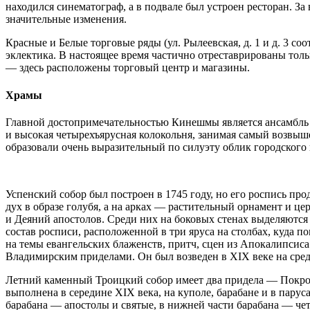
находился синематограф, а в подвале был устроен ресторан. За
значительные изменения.
Красные и Белые торговые ряды (ул. Рылеевская, д. 1 и д. 3 с
эклектика. В настоящее время частично отреставрированы то
— здесь расположены торговый центр и магазины.
Храмы
Главной достопримечательностью Кинешмы является ансамбль
и высокая четырехъярусная колокольня, занимая самый возвыш
образовали очень выразительный по силуэту облик городского 
Успенский собор был построен в 1745 году, но его роспись про
дух в образе голубя, а на арках — растительный орнамент и це
и Деяний апостолов. Среди них на боковых стенах выделяютс
состав росписи, расположенной в три яруса на столбах, куд
на темы евангельских блаженств, притч, сцен из Апокалипсис
Владимирским приделами. Он был возведен в XIX веке на сред
Летний каменный Троицкий собор имеет два придела — Покров
выполнена в середине XIX века, на куполе, барабане и в парус
барабана — апостолы и святые, в нижней части барабана — че