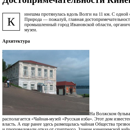
инешма протянулась вдоль Волги на 11 км. С одной с
К
Природа — пожалуй, главная достопримечательност
промышленный город Ивановской области, органично
музеи.
Архитектура
На Волжском бульвар
располагается «Чайная-музей «Русская изба». Этот дом известен
власть. А еще ранее здесь размещалась чайная Общества трезво
и проповедовали отказ от спиртного. Здание кинешемской чай