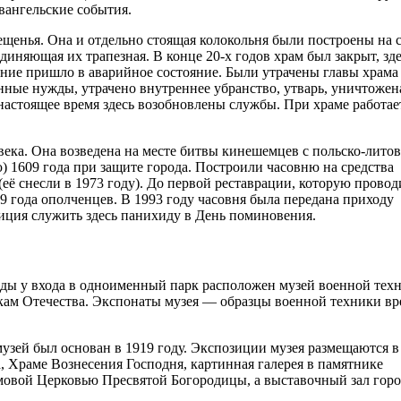
евангельские события.
ещенья. Она и отдельно стоящая колокольня были построены на 
единяющая их трапезная. В конце 20-х годов храм был закрыт, зд
ание пришло в аварийное состояние. Были утрачены главы храма
ные нужды, утрачено внутреннее убранство, утварь, уничтожен
 настоящее время здесь возобновлены службы. При храме работае
ека. Она возведена на месте битвы кинешемцев с польско-лито
) 1609 года при защите города. Построили часовню на средства
ё снесли в 1973 году). До первой реставрации, которую провод
 года ополченцев. В 1993 году часовня была передана приходу
диция служить здесь панихиду в День поминовения.
еды у входа в одноименный парк расположен музей военной тех
кам Отечества. Экспонаты музея — образцы военной техники в
зей был основан в 1919 году. Экспозиции музея размещаются в
, Храме Вознесения Господня, картинная галерея в памятнике
овой Церковью Пресвятой Богородицы, а выставочный зал горо