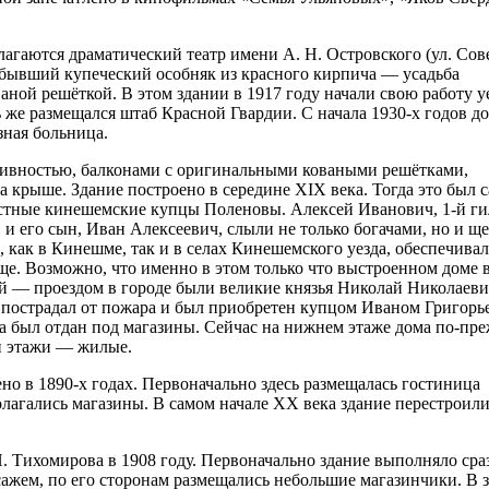
лагаются драматический театр имени А. Н. Островского (ул. Сове
х бывший купеческий особняк из красного кирпича — усадьба
ваной решёткой. В этом здании в 1917 году начали свою работу 
ь же размещался штаб Красной Гвардии. С начала 1930-х годов до
зная больница.
ссивностью, балконами с оригинальными коваными решётками,
 крыше. Здание построено в середине XIX века. Тогда это был 
стные кинешемские купцы Поленовы. Алексей Иванович, 1-й г
 и его сын, Иван Алексеевич, слыли не только богачами, но и 
 как в Кинешме, так и в селах Кинешемского уезда, обеспечива
ще. Возможно, что именно в этом только что выстроенном доме 
тей — проездом в городе были великие князья Николай Николаев
о пострадал от пожара и был приобретен купцом Иваном Григорь
 был отдан под магазины. Сейчас на нижнем этаже дома по-пр
й этажи — жилые.
но в 1890-х годах. Первоначально здесь размещалась гостиница
олагались магазины. В самом начале XX века здание перестроил
. Тихомирова в 1908 году. Первоначально здание выполняло сра
жем, по его сторонам размещались небольшие магазинчики. В з