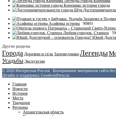
Легенды города Кинешма
Кинешма: история города
Достопримечатель
Асафовы острова
90801
Любим-городок. Старица
59
Юрий Долгор
Другие разделы
Легенды
Города
Мо
Деревни и сёла
Заповедники
Усадьбы
Экскурсии
© 2026 Интересная Россия · Копирование материалов сайта бе
Дизайн и поддержка: GoodwinPress.ru
Главная
Новости
История
Места
Традиции
Регионы
Архангельская область