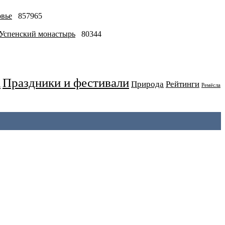
овье
857965
-Успенский монастырь
80344
Праздники и фестивали
а
Природа
Рейтинги
Ремёсла