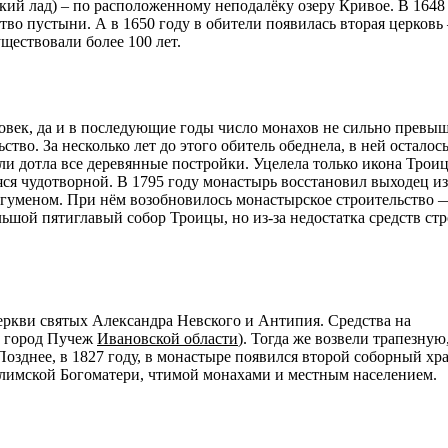
ий лад) – по расположенному неподалёку озеру Кривое. В 1648
тво пустыни. А в 1650 году в обители появилась вторая церковь 
ществовали более 100 лет.
овек, да и в последующие годы число монахов не сильно превыш
тво. За несколько лет до этого обитель обеднела, в ней осталось
ели дотла все деревянные постройки. Уцелела только икона Трои
я чудотворной. В 1795 году монастырь восстановил выходец из
гуменом. При нём возобновилось монастырское строительство 
ьшой пятиглавый собор Троицы, но из-за недостатка средств ст
церкви святых Александра Невского и Антипия. Средства на
е город Пучеж
Ивановской области
). Тогда же возвели трапезную
Позднее, в 1827 году, в монастыре появился второй соборный хр
лимской Богоматери, чтимой монахами и местным населением.