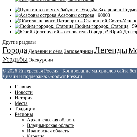
Асафовы острова
90803
Любим-городок. Старица
59
Юрий Долгор
Другие разделы
Легенды
Города
Мо
Деревни и сёла
Заповедники
Усадьбы
Экскурсии
© 2026 Интересная Россия · Копирование материалов сайта бе
Дизайн и поддержка: GoodwinPress.ru
Главная
Новости
История
Места
Традиции
Регионы
Архангельская область
Владимирская область
Ивановская область
Карелия