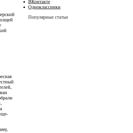
ВКонтакте
Одноклассники
зерский
Популярные статьи
толщей
е
кий
ресная
вестный
телей,
ован
обрали
,
а
ице-
аму,