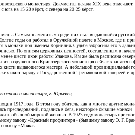
ивозерского монастыря. Документы начала XIX века отмечают, 
 юга на 15-20 вёрст, с севера на 20-25 вёрст.
описцы. Самым знаменитым среди них стал выдающийся русский
олгие годы он работал в Оружейной палате в Москве, где и пр
я в монахи под именем Корнилия. Судьба забросила его в даль
описью. По описям церковных ценностей, составленным в нача
 менее шести икон работы Уланова. Им же была расписана север
ы из разрушенного Кривозерского монастыря сейчас хранятся в 
их кисти выдающегося мастера. А небольшой провинциальный г
вских икон наряду с Государственной Третьяковской галереей и 
возерского монастыря, г. Юрьевец
ции 1917 года. В этом году обитель, как и многие другие мона
аясь преследований, подались в бега, некоторые бывшие монахи
и жить обычной мирской жизнью. В 1923 году монастырь приспо
льному заводу «Красный профинтерн» (бывшему заводу Э. Г. Бра
 совхозу «Маяк».