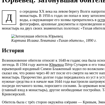
о середины XX века на левом берегу Волги напрот
Д
монастырь. В 1950-х годах он попал в зону затопле
воды, а окружающие его холмы превратились в
остр
фотографии, архивные документы и произведения и
монастырь на двух своих знаменитых полотнах: «Тихая обитель
Картина Исаака Левитана «Тихая обитель», 1890 г.
История
Возникновение обители относят к 1640-м годам; она была осн
легенда. В 1594 году жители
Юрьевца
Пётр Сутырев и его това
юрьевецкий юродивый Симон Блаженный ходил по волжским во
сказал им, что ровно через 40 лет после его смерти на месте на
монастырь. Пророчество долгие годы передавалось из уст в ус
нужные средства и в начале мая 1644 года выстроили шатровую
посреди песчаного холма, поросшего соснами. За церковью вск
(главный вход в монастырь), другие необходимые постройки. 
Кривозерский.
Обитель была с трёх сторон окружёна озёрами — Кривым, Зми