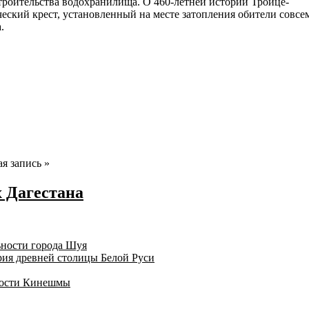
строительства водохранилища. О 460-летней истории Троице-
ский крест, установленный на месте затопления обители совсе
.
я запись »
х Дагестана
ности города Шуя
ия древней столицы Белой Руси
ности Кинешмы