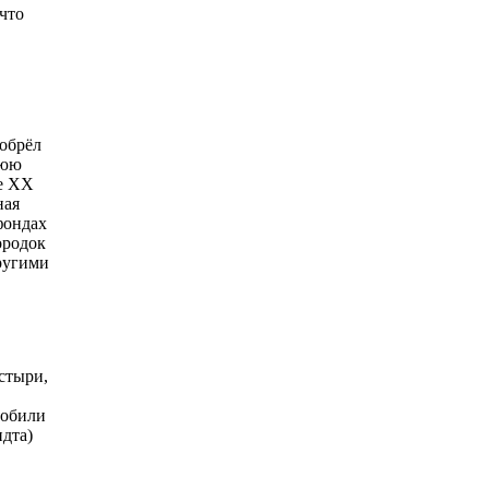
что
иобрёл
нюю
ле ХХ
ная
фондах
ородок
другими
стыри,
собили
ндта)