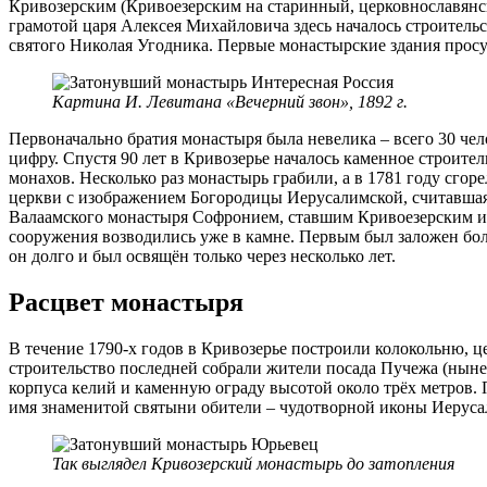
Кривозерским (Кривоезерским на старинный, церковнославянск
грамотой царя Алексея Михайловича здесь началось строительс
святого Николая Угодника. Первые монастырские здания просу
Картина И. Левитана «Вечерний звон», 1892 г.
Первоначально братия монастыря была невелика – всего 30 чел
цифру. Спустя 90 лет в Кривозерье началось каменное строительс
монахов. Несколько раз монастырь грабили, а в 1781 году сгор
церкви с изображением Богородицы Иерусалимской, считавшаяс
Валаамского монастыря Софронием, ставшим Кривоезерским и
сооружения возводились уже в камне. Первым был заложен бол
он долго и был освящён только через несколько лет.
Расцвет монастыря
В течение 1790-х годов в Кривозерье построили колокольню, 
строительство последней собрали жители посада Пучежа (нын
корпуса келий и каменную ограду высотой около трёх метров. 
имя знаменитой святыни обители – чудотворной иконы Иеруса
Так выглядел Кривозерский монастырь до затопления