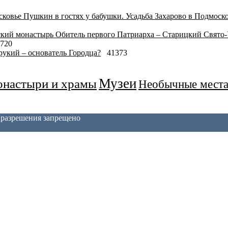
Пушкин в гостях у бабушки. Усадьба Захарово в Подмоск
Обитель первого Патриарха – Старицкий Свято
720
укий – основатель Городца?
41373
Музеи
настыри и храмы
Необычные мест
з разрешения запрещено