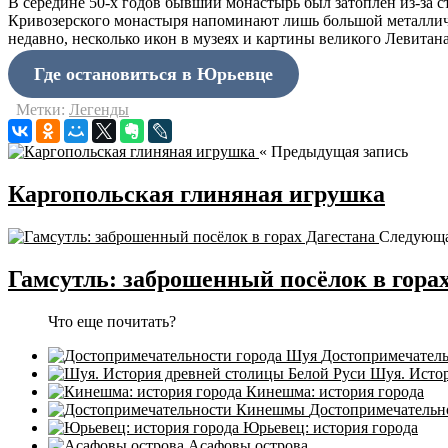
В середине 50-х годов бывший монастырь был затоплен из-за 
Кривозерского монастыря напоминают лишь большой металличе
недавно, несколько икон в музеях и картины великого Левитана
Где остановиться в Юрьевце
Метки:
Легенды
« Предыдущая запись
Каргопольская глиняная игрушка
Следующа
Гамсутль: заброшенный посёлок в гора
Что еще почитать?
Достопримечатель
Шуя. Истор
Кинешма: история города
Достопримечатель
Юрьевец: история города
Асафовы острова