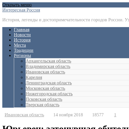
Открыть меню
Интересная Россия
История, легенды и достопримечательности городов России. У
Главная
Новости
История
Места
Традиции
Регионы
Архангельская область
Владимирская область
Ивановская область
Карелия
Ленинградская область
Московская область
Нижегородская область
Псковская область
Тверская область
Ивановская область
14 ноября 2018
18577
1
Юрьевец: затонувшая обител