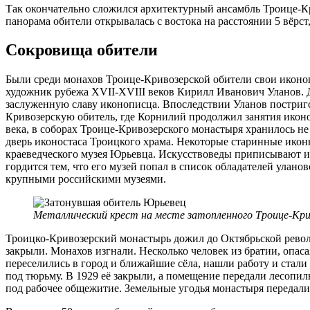
Так окончательно сложился архитектурный ансамбль Троице-Кр
панорама обители открывалась с востока на расстоянии 5 вёрст, с
Сокровища обители
Были среди монахов Троице-Кривозерской обители свои икон
художник рубежа XVII-XVIII веков Кирилл Иванович Уланов. Д
заслуженную славу иконописца. Впоследствии Уланов постригс
Кривозерскую обитель, где Корнилий продолжил занятия икон
века, в соборах Троице-Кривозерского монастыря хранилось не
дверь иконостаса Троицкого храма. Некоторые старинные икон
краеведческого музея Юрьевца. Искусствоведы приписывают 
гордится тем, что его музей попал в список обладателей улано
крупными российскими музеями.
Металлический крест на месте затопленного Троице-Кри
Троицко-Кривозерский монастырь дожил до Октябрьской револю
закрыли. Монахов изгнали. Несколько человек из братии, опас
переселились в город и ближайшие сёла, нашли работу и стал
под тюрьму. В 1929 её закрыли, а помещение передали лесопи
под рабочее общежитие. Земельные угодья монастыря передали