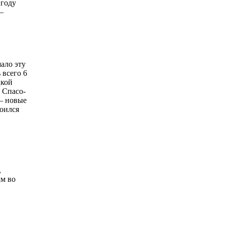
 году
–
ало эту
 всего 6
цкой
 Спасо-
— новые
роился
,
ам во