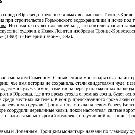
ив города Юрьевец на зелёных холмах возвышался Троице-Криво
ния при строительстве Горьковского водохранилища и исчез под 
ова
. Но память о существовавшей когда-то обители хранят стары
скусства: художник Исаак Левитан изобразил Троице-Кривозерс
» (1890) и «Вечерний звон» (1892).
ована монахом Симеоном. С появлением монастыря связана инте
рищ, чьё имя история не сохранила, стали свидетелями чуда: из
дам «посуху». Симон, заметив на берегу поражённых наблюда
против Юрьевца, где в то время стояла огромная сосна, будет осн
та среди местных жителей. К концу предсказанного срока люди с
 деревянную церковь Троицы. Она стояла на левом берегу Волги
оре соорудили деревянные кельи, покои настоятеля, святые ворот
Так сложился монастырский комплекс, получивший название Тро
евым и Лопённым. Троицким монастырь назвали по главному хр