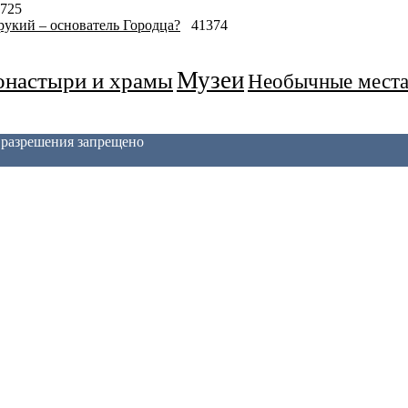
725
укий – основатель Городца?
41374
Музеи
настыри и храмы
Необычные мест
з разрешения запрещено