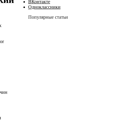
ВКонтакте
Одноклассники
Популярные статьи
х
or
очин
я