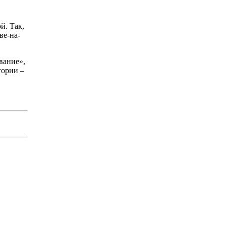
й. Так,
ве-на-
вание»,
гории –