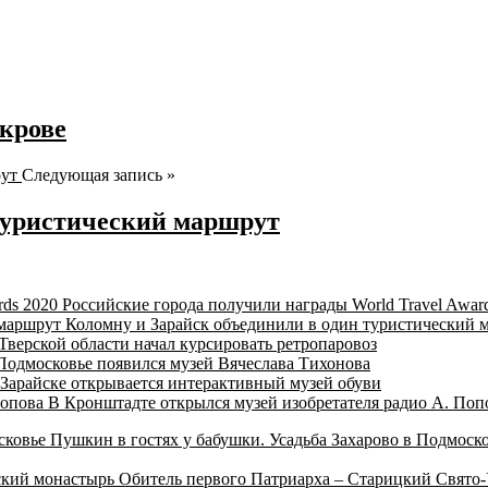
крове
Следующая запись »
 туристический маршрут
Российские города получили награды World Travel Awar
Коломну и Зарайск объединили в один туристический 
Тверской области начал курсировать ретропаровоз
Подмосковье появился музей Вячеслава Тихонова
 Зарайске открывается интерактивный музей обуви
В Кронштадте открылся музей изобретателя радио А. Поп
Пушкин в гостях у бабушки. Усадьба Захарово в Подмоск
Обитель первого Патриарха – Старицкий Свято