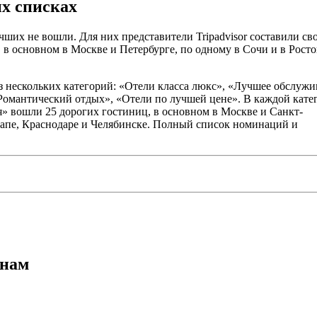
ых списках
ших не вошли. Для них представители Tripadvisor составили сво
 в основном в Москве и Петербурге, по одному в Сочи и в Росто
з нескольких категорий: «Отели класса люкс», «Лучшее обслужи
омантический отдых», «Отели по лучшей цене». В каждой кате
я» вошли 25 дорогих гостиниц, в основном в Москве и Санкт-
напе, Краснодаре и Челябинске. Полный список номинаций и
енам