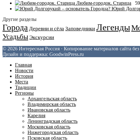
Любим-городок. Старица
59
Юрий Долгор
Другие разделы
Легенды
Города
Мо
Деревни и сёла
Заповедники
Усадьбы
Экскурсии
© 2026 Интересная Россия · Копирование материалов сайта бе
Дизайн и поддержка: GoodwinPress.ru
Главная
Новости
История
Места
Традиции
Регионы
Архангельская область
Владимирская область
Ивановская область
Карелия
Ленинградская область
Московская область
Нижегородская область
Псковская область