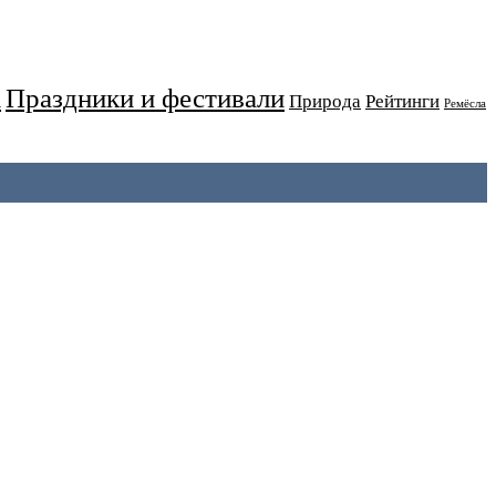
Праздники и фестивали
а
Природа
Рейтинги
Ремёсла