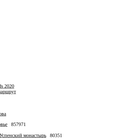
ds 2020
маршрут
ова
овье
857971
-Успенский монастырь
80351