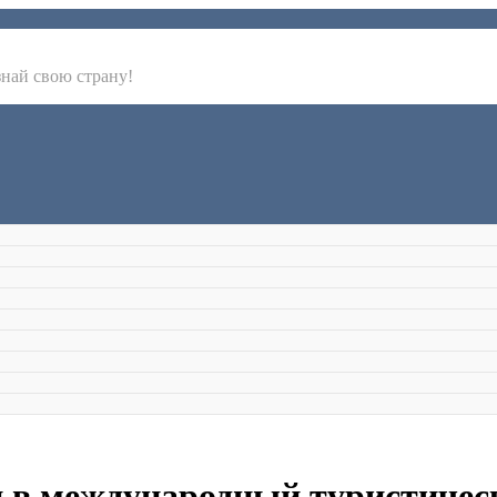
знай свою страну!
 в международный туристичес