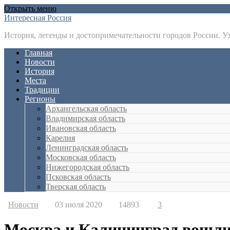
Открыть меню
Интересная Россия
История, легенды и достопримечательности городов России. У
Главная
Новости
История
Места
Традиции
Регионы
Архангельская область
Владимирская область
Ивановская область
Карелия
Ленинградская область
Московская область
Нижегородская область
Псковская область
Тверская область
Новости
03 июля 2020
14893
3
Москва и Калининград вошли