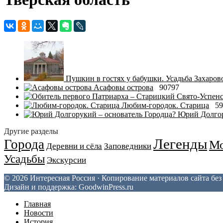
Пушкин в гостях у бабушки. Усадьба Захаров
Асафовы острова
90797
Любим-городок. Старица
59
Юрий Долгор
Другие разделы
Легенды
Города
Мо
Деревни и сёла
Заповедники
Усадьбы
Экскурсии
© 2026 Интересная Россия · Копирование материалов сайта бе
Дизайн и поддержка: GoodwinPress.ru
Главная
Новости
История