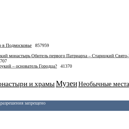
о в Подмосковье
857959
Обитель первого Патриарха – Старицкий Свято
707
укий – основатель Городца?
41370
Музеи
настыри и храмы
Необычные мест
з разрешения запрещено