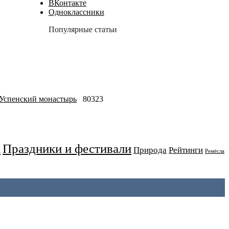
ВКонтакте
Одноклассники
Популярные статьи
-Успенский монастырь
80323
Праздники и фестивали
а
Природа
Рейтинги
Ремёсла