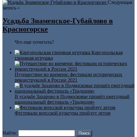
Следующая
запись »
Усадьба Знаменское-Губайлово в
Красногорске
Что еще почитать?
Каргопольская
глиняная игрушка
Путешествие во времени: фестивали исторических
реконструкций в России 2021
В усадьбе Захарово в Подмосковье прошёл ежегодный
национальный фестиваль «Традиция»
Фестивали вепсской культуры пройдут летом
Найти: