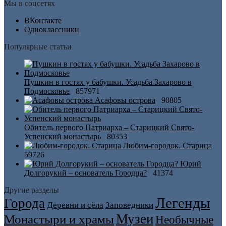
Мы в соцсетях
ВКонтакте
Одноклассники
Популярные статьи
Пушкин в гостях у бабушки. Усадьба Захарово в
Подмосковье
857971
Асафовы острова
90805
Обитель первого Патриарха – Старицкий Свято-
Успенский монастырь
80353
Любим-городок. Старица
59726
Юрий
Долгорукий – основатель Городца?
41374
Другие разделы
Легенды
Города
Деревни и сёла
Заповедники
Музеи
Монастыри и храмы
Необычные