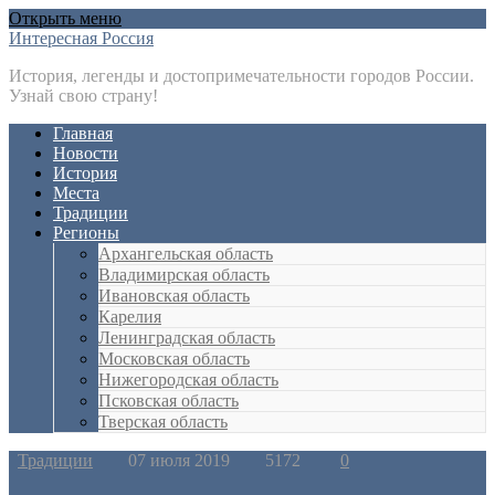
Открыть меню
Интересная Россия
История, легенды и достопримечательности городов России.
Узнай свою страну!
Главная
Новости
История
Места
Традиции
Регионы
Архангельская область
Владимирская область
Ивановская область
Карелия
Ленинградская область
Московская область
Нижегородская область
Псковская область
Тверская область
Традиции
07 июля 2019
5172
0