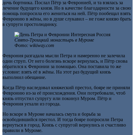
дочь бортника. Послал Пётр за Февронией, и та взялась за
лечение будущего князя. Но в качестве благодарности за свою
помощь попросила его жениться на ней. Пётр пообещал взять
Февронию в жёны, но в душе слукавил – не гоже князю брать
в супруги простолюдинку.
Свято-Троицкий монастырь в Муроме
Фото: wikiway.com
Феврония разгадала мысли Петра и намеренно не залечила
один струп. От него болезнь вскоре вернулась, и Пётр снова
обратился к Февронии за помощью. Она поставила то же
условие: взять её в жёны. На этот раз будущий князь
выполнил обещание.
Когда Пётр наследовал княжеский престол, бояре не приняли
Февронию из-за её происхождения. Они потребовали, чтоб
князь отпустил супругу или покинул Муром. Пётр и
Феврония уехали из города.
Но вскоре в Муроме началась смута и борьба за
освободившийся престол. И тогда бояре попросили Петра
вернуться в город. Князь с супругой вернулись и счастливо
правили в Муроме.