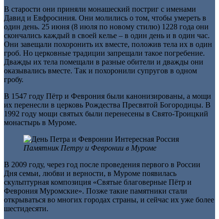
В старости они приняли монашеский постриг с именами
Давид и Евфросиния. Они молились о том, чтобы умереть в
один день. 25 июня (8 июля по новому стилю) 1228 года они
скончались каждый в своей келье – в один день и в один час.
Они завещали похоронить их вместе, положив тела их в один
гроб. Но церковные традиции запрещали такое погребение.
Дважды их тела помещали в разные обители и дважды они
оказывались вместе. Так и похоронили супругов в одном
гробу.
В 1547 году Пётр и Феврония были канонизированы, а мощи
их перенесли в церковь Рождества Пресвятой Богородицы. В
1992 году мощи святых были перенесены в Свято-Троицкий
монастырь в Муроме.
Памятник Петру и Февронии в Муроме
В 2009 году, через год после проведения первого в России
Дня семьи, любви и верности, в Муроме появилась
скульптурная композиция «Святые благоверные Пётр и
Феврония Муромские». Позже такие памятники стали
открываться во многих городах страны, и сейчас их уже более
шестидесяти.