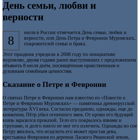
День семьи, любви и
верности
июля в России отмечается День семьи, любви и
8
верности, или День Петра и Февронии Муромских,
покровителей семьи и брака.
Этот праздник учредили в 2008 году по инициативе
муромлян, двумя годами ранее выступивших с предложением
объявить 8 июля днём, посвящённым нравственным и
духовным семейным ценностям.
Сказание о Петре и Февронии
О святых Петре и Февронии нам известно из «Повести о
Петре и Февронии Муромских» — памятника древнерусской
литературы XVI века. Согласно преданию, однажды, еще до
княжения, Пётр убил огненного змея. От крови его будущий
князь заразился проказой. Тело его покрылось язвами и
струпами, и долго никто не мог его излечить. Однажды во сне
Петру явилось, что исцелить его может простая дева,
крестьянка Феврония из деревни Лаского Рязанской земли,