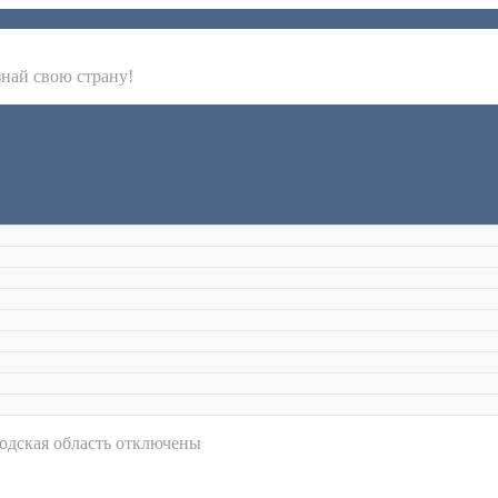
знай свою страну!
одская область
отключены