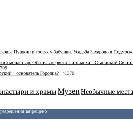
Пушкин в гостях у бабушки. Усадьба Захарово в Подмоск
Обитель первого Патриарха – Старицкий Свято
705
укий – основатель Городца?
41370
Музеи
настыри и храмы
Необычные мест
з разрешения запрещено