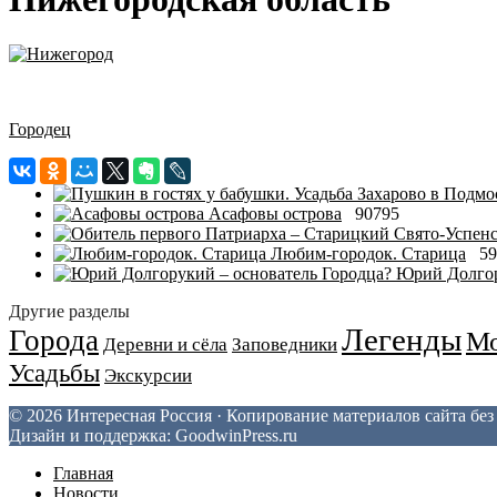
Городец
Асафовы острова
90795
Любим-городок. Старица
59
Юрий Долгор
Другие разделы
Легенды
Города
Мо
Деревни и сёла
Заповедники
Усадьбы
Экскурсии
© 2026 Интересная Россия · Копирование материалов сайта бе
Дизайн и поддержка: GoodwinPress.ru
Главная
Новости