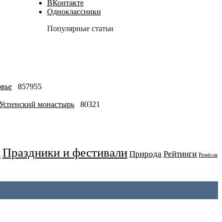
ВКонтакте
Одноклассники
Популярные статьи
овье
857955
-Успенский монастырь
80321
Праздники и фестивали
а
Природа
Рейтинги
Ремёсла