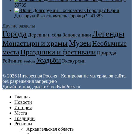
59739
Юрий
Долгорукий – основатель Городца?
41383
Другие разделы
Легенды
Города
Деревни и сёла
Заповедники
Музеи
Монастыри и храмы
Необычные
Праздники и фестивали
места
Природа
Усадьбы
Рейтинги
Экскурсии
Ремёсла
© 2026 Интересная Россия · Копирование материалов сайта
без разрешения запрещено
Дизайн и поддержка: GoodwinPress.ru
Главная
Новости
История
Места
Традиции
Регионы
Архангельская область