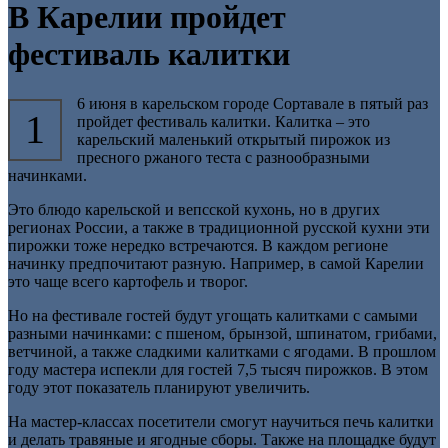
В Карелии пройдет
фестиваль калитки
6 июня в карельском городе Сортавале в пятый раз
1
пройдет фестиваль калитки. Калитка – это
карельский маленький открытый пирожок из
пресного ржаного теста с разнообразными
начинками.
Это блюдо карельской и вепсской кухонь, но в других
регионах России, а также в традиционной русской кухни эти
пирожки тоже нередко встречаются. В каждом регионе
начинку предпочитают разную. Например, в самой Карелии
это чаще всего картофель и творог.
Но на фестивале гостей будут угощать калитками с самыми
разными начинками: с пшеном, брынзой, шпинатом, грибами,
ветчиной, а также сладкими калитками с ягодами. В прошлом
году мастера испекли для гостей 7,5 тысяч пирожков. В этом
году этот показатель планируют увеличить.
На мастер-классах посетители смогут научиться печь калитки
и делать травяные и ягодные сборы. Также на площадке будут