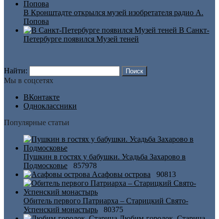
В Кронштадте открылся музей изобретателя радио А.
Попова
В Санкт-
Петербурге появился Музей теней
Найти:
Мы в соцсетях
ВКонтакте
Одноклассники
Популярные статьи
Пушкин в гостях у бабушки. Усадьба Захарово в
Подмосковье
857978
Асафовы острова
90813
Обитель первого Патриарха – Старицкий Свято-
Успенский монастырь
80375
Любим-городок. Старица